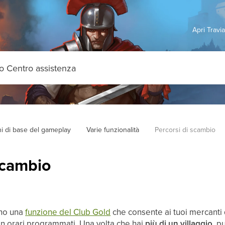
Apri Travi
i di base del gameplay
Varie funzionalità
Percorsi di scambio
scambio
no una
funzione del Club Gold
che consente ai tuoi mercanti
gi in orari programmati. Una volta che hai
più di un villaggio
, p