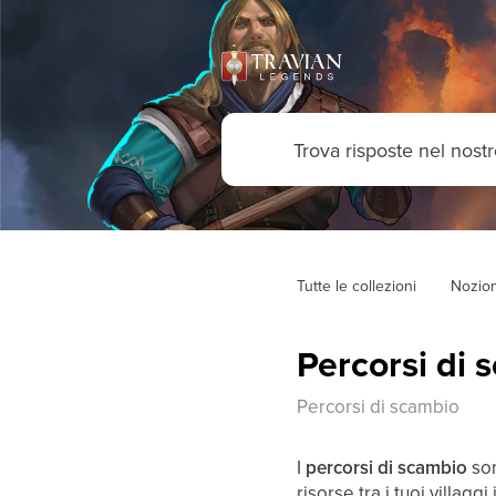
Tutte le collezioni
Nozion
Percorsi di 
Percorsi di scambio
I
percorsi di scambio
so
risorse tra i tuoi villag