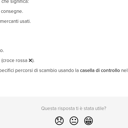
, che significa:
i consegne.
mercanti usati.
o.
 (croce rossa
❌
).
 specifici percorsi di scambio usando la
casella di controllo
nel
Questa risposta ti è stata utile?
😞
😐
😁