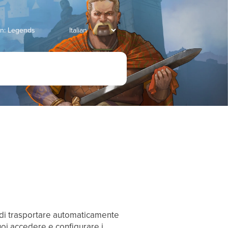
an: Legends
 di trasportare automaticamente
uoi accedere e configurare i