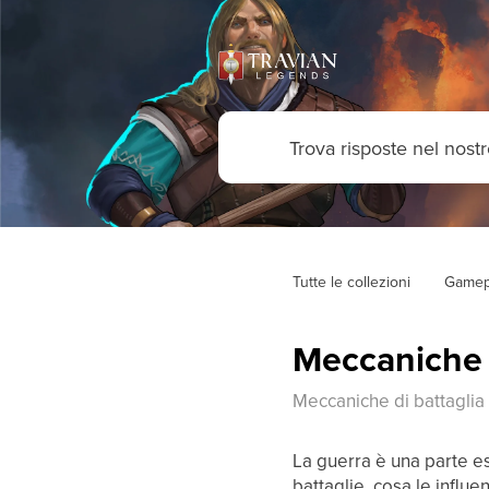
Tutte le collezioni
Gamep
Meccaniche d
Meccaniche di battaglia
La guerra è una parte e
battaglie, cosa le influ