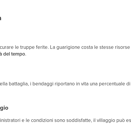
a
urare le truppe ferite. La guarigione costa le stesse risors
à del tempo
.
ella battaglia, i bendaggi riportano in vita una percentuale
ggio
istratori e le condizioni sono soddisfatte, il villaggio può e