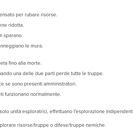
ensato per rubare risorse.
ene ridotta.
n sparano.
danneggiano le mura.
ta fino alla morte.
ando una delle due parti perde tutte le truppe.
uce se sono presenti amministratori.
eti funzionano normalmente.
olo unità esploratrici, effettuano l'esplorazione indipendent
splorare risorse/truppe o difese/truppe nemiche.