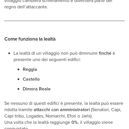
villaggio cambierà schieramento e diventerà parte del
regno dell’attaccante.
Come funziona la lealtà
La lealtà di un villaggio non può diminuire
finché
è
presente uno dei seguenti edifici:
Reggia
Castello
Dimora Reale
Se nessuno di questi edifici è presente, la lealtà può essere
ridotta tramite
attacchi con amministratori
(Senatori, Capi,
Capi tribù, Logades, Nomarchi, Efori o Jarls).
Una volta che la lealtà raggiunge
0%
, il villaggio viene
conquistato.