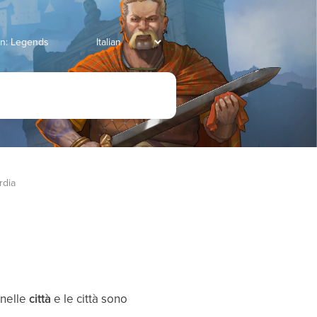
an: Legends
rdia
 nelle
città
e le città sono