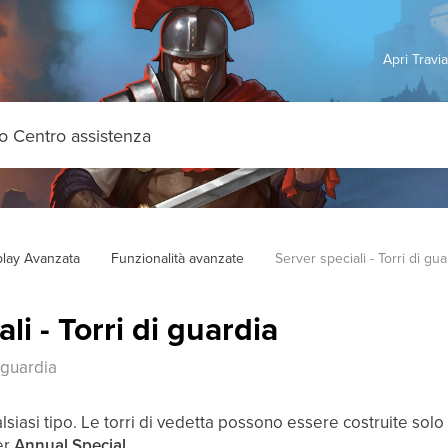
Apri Travi
lay Avanzata
Funzionalità avanzate
Server speciali - Torri di gua
li - Torri di guardia
i guardia
siasi tipo. Le torri di vedetta possono essere costruite solo
er
Annual Special
.