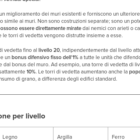
un miglioramento dei muri esistenti e forniscono un ulteriore 
odo simile ai muri. Non sono costruzioni separate; sono un pot
ossono essere direttamente mirate
dai nemici con arieti o ca
 le torri di vedetta vengono distrutte insieme a esse.
di vedetta fino al
livello 20
, indipendentemente dal livello att
ge un
bonus difensivo fisso dell'1%
a tutte le unità che difen
dal bonus del muro. Ad esempio, una torre di vedetta di live
 esattamente
10%
. Le torri di vedetta aumentano anche la
popo
sumo di grano, a differenza degli edifici standard.
one per livello
Legno
Argilla
Ferro