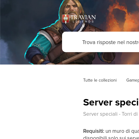
Tutte le collezioni
Gamep
Server specia
Server speciali - Torri d
Requisiti:
un muro di qual
disponibili solo sui serv