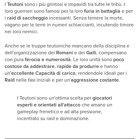
I
Teutoni
sono i più grintosi e impavidi tra tutte le tribù. I
loro guerrieri sono famosi per la loro
furia in battaglia
e per
i
raid di saccheggio
incessanti. Senza temere la morte,
vagano per le terre in numeri schiaccianti, incutendo timore
nei loro nemici.
Anche se le truppe teutoniche mancano della disciplina e
dell'organizzazione dei
Romani
e dei
Galli
, compensano
con pura
ferocia e numerosità
. Le loro unità sono
poco
costose da addestrare
,
rapide da produrre
e hanno
un'
eccellente Capacità di carico
, rendendole ideali per i
Raid
nelle fasi iniziali e per un'
aggressione costante
.
I Teutoni sono un'ottima scelta per
giocatori
esperti e orientati all'attacco
che amano un
gameplay frenetico e ad alta pressione,
incentrato su raid e dominazione.