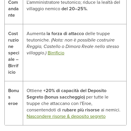
Com
L'amministratore teutonico; riduce la lealtà del
anda
villaggio nemico
del 20–25%
.
nte
Cost
Aumenta
la forza di attacco
delle truppe
ruzio
teutoniche.
(Nota: non è possibile costruire
ne
Reggia, Castello o Dimora Reale nello stesso
speci
villaggio.)
Birrificio
ale –
Birrif
icio
Bonu
Ottiene
+20% di capacità del Deposito
s
Segreto (bonus saccheggio)
per tutte le
eroe
truppe che attaccano con l'Eroe,
consentendoti di
rubare più risorse
ai nemici.
Nascondere risorse & deposito segreto