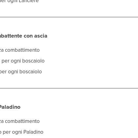
 per ogni Lanciere
battente con ascia
rza combattimento
o per ogni boscaiolo
 per ogni boscaiolo
Paladino
rza combattimento
co per ogni Paladino