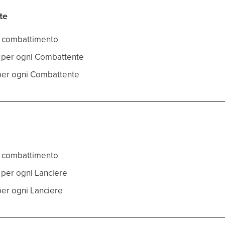
te
za combattimento
co per ogni Combattente
a per ogni Combattente
za combattimento
o per ogni Lanciere
 per ogni Lanciere