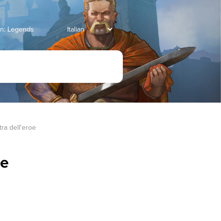
an: Legends
ra dell'eroe
oe