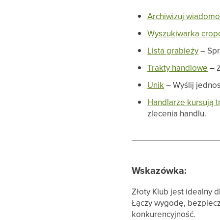
Archiwizuj wiadomoś
Wyszukiwarka cro
Lista grabieży
– Spr
Trakty handlowe
– Z
Unik
– Wyślij jednos
Handlarze kursują t
zlecenia handlu.
Wskazówka:
Złoty Klub jest idealny
Łączy wygodę, bezpiecz
konkurencyjność.