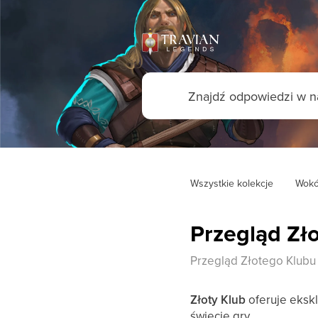
Wszystkie kolekcje
Wokó
Przegląd Zł
Przegląd Złotego Klubu
Złoty Klub
oferuje eksk
świecie gry.