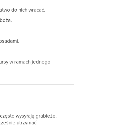
atwo do nich wracać.
zboża.
osadami.
ursy w ramach jednego
 często wysyłają grabieże.
cześnie utrzymać