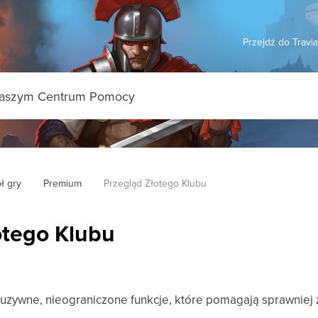
Przejdź do Travi
ł gry
Premium
Przegląd Złotego Klubu
otego Klubu
luzywne, nieograniczone funkcje, które pomagają sprawniej