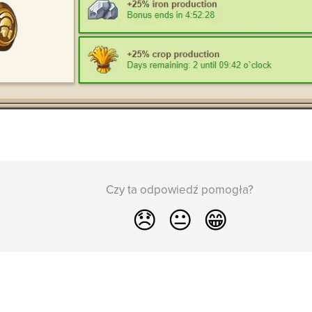
Czy ta odpowiedź pomogła?
😞
😐
😁