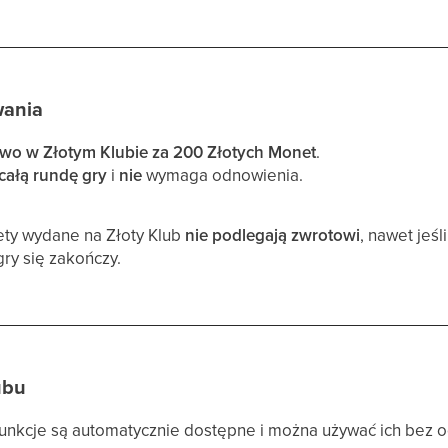
wania
wo w Złotym Klubie za 200 Złotych Monet
.
całą rundę gry
i
nie
wymaga odnowienia.
ty wydane na Złoty Klub
nie podlegają zwrotowi
, nawet jeśl
gry się zakończy.
ubu
nkcje są automatycznie dostępne i można używać ich bez og