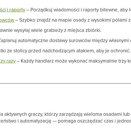
ci i raporty
– Porządkuj wiadomości i raporty bitewne, aby ł
powców
– Szybko znajdź na mapie osady z wysokimi polami 
awnie wysyłaj wiele grabieży z miejsca zbiórki.
aplanuj automatyczne dostawy surowców między własnymi 
tki ze stolicy przed nadchodzącym atakiem, aby je ochronić.
rzy razy
– Każdy handlarz może wykonać maksymalnie trzy k
 dla aktywnych graczy, którzy zarządzają wieloma osadami lub
eństwo i automatyzację — pomaga oszczędzać czas i jedno