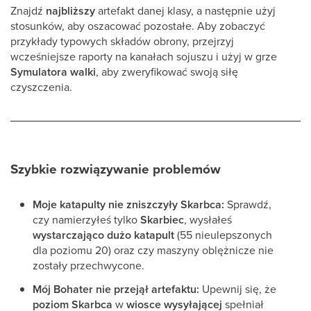
Znajdź
najbliższy
artefakt danej klasy, a następnie użyj
stosunków, aby oszacować pozostałe. Aby zobaczyć
przykłady typowych składów obrony, przejrzyj
wcześniejsze raporty na kanałach sojuszu i użyj w grze
Symulatora walki
, aby zweryfikować swoją siłę
czyszczenia.
Szybkie rozwiązywanie problemów
Moje katapulty nie zniszczyły Skarbca:
Sprawdź,
czy namierzyłeś tylko
Skarbiec
, wysłałeś
wystarczająco dużo katapult
(55 nieulepszonych
dla poziomu 20) oraz czy maszyny oblężnicze nie
zostały przechwycone.
Mój Bohater nie przejął artefaktu:
Upewnij się, że
poziom Skarbca
w
wiosce wysyłającej
spełniał