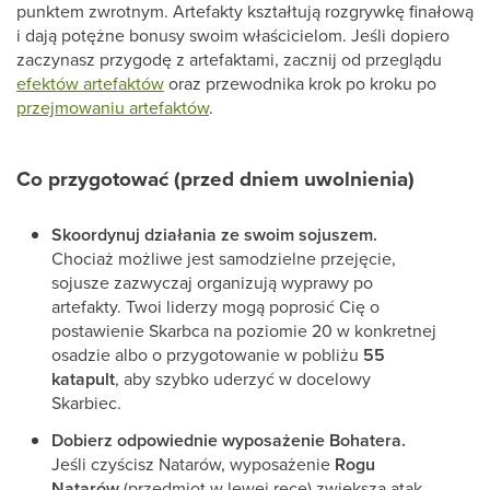
punktem zwrotnym. Artefakty kształtują rozgrywkę finałową
i dają potężne bonusy swoim właścicielom. Jeśli dopiero
zaczynasz przygodę z artefaktami, zacznij od przeglądu
efektów artefaktów
oraz przewodnika krok po kroku po
przejmowaniu artefaktów
.
Co przygotować (przed dniem uwolnienia)
Skoordynuj działania ze swoim sojuszem.
Chociaż możliwe jest samodzielne przejęcie,
sojusze zazwyczaj organizują wyprawy po
artefakty. Twoi liderzy mogą poprosić Cię o
postawienie Skarbca na poziomie 20 w konkretnej
osadzie albo o przygotowanie w pobliżu
55
katapult
, aby szybko uderzyć w docelowy
Skarbiec.
Dobierz odpowiednie wyposażenie Bohatera.
Jeśli czyścisz Natarów, wyposażenie
Rogu
Natarów
(przedmiot w lewej ręce) zwiększa atak