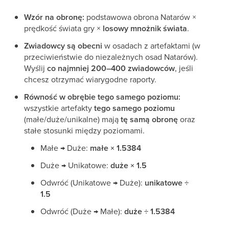
Wzór na obronę:
podstawowa obrona Natarów ×
prędkość świata gry ×
losowy mnożnik świata
.
Zwiadowcy są obecni
w osadach z artefaktami (w
przeciwieństwie do niezależnych osad Natarów).
Wyślij
co najmniej 200–400 zwiadowców
, jeśli
chcesz otrzymać wiarygodne raporty.
Równość w obrębie tego samego poziomu:
wszystkie artefakty
tego samego poziomu
(małe/duże/unikalne) mają
tę samą obronę
oraz
stałe stosunki między poziomami.
Małe → Duże:
małe × 1.5384
Duże → Unikatowe:
duże × 1.5
Odwróć (Unikatowe → Duże):
unikatowe ÷
1.5
Odwróć (Duże → Małe):
duże ÷ 1.5384