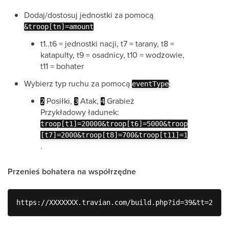
Dodaj/dostosuj jednostki za pomocą
&troop[tn]=amount
t1..t6 = jednostki nacji, t7 = tarany, t8 =
katapulty, t9 = osadnicy, t10 = wodzowie,
t11 = bohater
Wybierz typ ruchu za pomocą
:
eventType
Posiłki,
Atak,
Grabież
2
3
4
Przykładowy ładunek:
troop[t1]=20000&troop[t6]=5000&troop
[t7]=2000&troop[t8]=700&troop[t11]=1
.
Przenieś bohatera na współrzędne