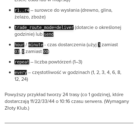
– surowce do wysłania (drewno, glina,
r1..r4
żelazo, zboże)
(dotarcie o określonej
trade_route_mode=deliver
godzinie) lub
send
/
- czas dostarczenia (użyj
zamiast
hour
minute
3
,
zamiast
)
03
0
00
– liczba powtórzeń (1–3)
repeat
– częstotliwość w godzinach (1, 2, 3, 4, 6, 8,
every
12, 24)
Powyższy przykład tworzy 24 trasy (co 1 godzinę), które
dostarczają 11/22/33/44 o 10:16 czasu serwera. (Wymagany
Złoty Klub.)