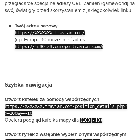
przeglądarce specjalne adresy URL. Zamień {gameworld} na
swój świat gry przed skorzystaniem z jakiegokolwiek linku:
Twój adres bazowy:
https://XXXXXXX.travian.com/
(np. Europa 30 może mieć adres
)
https://ts30.x3.europe.travian.com/
Szybka nawigacja
Otwórz kafelek za pomocą współrzędnych
https://XXXXXXX.travian.com/position_details.php?
x=100&y=-10
Otwiera podgląd kafelka mapy dla
.
(100|-10)
Otwórz rynek z wstępnie wypełnionymi współrzędnymi