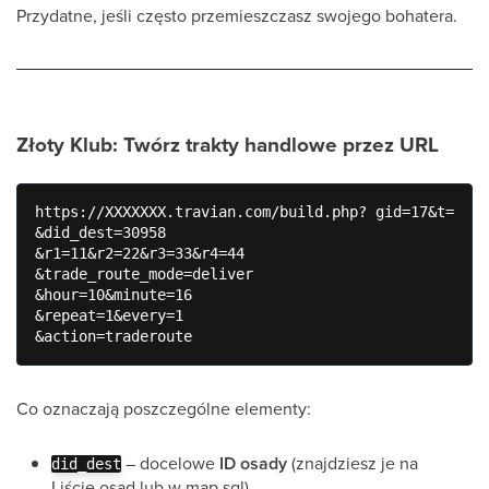
Przydatne, jeśli często przemieszczasz swojego bohatera.
Złoty Klub: Twórz trakty handlowe przez URL
https://XXXXXXX.travian.com/build.php? gid=17&t=3

&did_dest=30958

&r1=11&r2=22&r3=33&r4=44

&trade_route_mode=deliver

&hour=10&minute=16

&repeat=1&every=1

Co oznaczają poszczególne elementy:
– docelowe
ID osady
(znajdziesz je na
did_dest
Liście osad lub w map.sql)