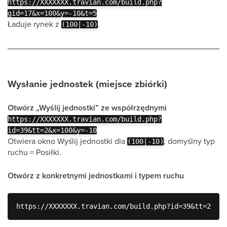
https://XXXXXXX.travian.com/build.php?
gid=17&x=100&y=-10&t=5
Ładuje rynek z
.
(100|-10)
Wysłanie jednostek (miejsce zbiórki)
Otwórz „Wyślij jednostki” ze współrzędnymi
https://XXXXXXX.travian.com/build.php?
id=39&tt=2&x=100&y=-10
Otwiera okno Wyślij jednostki dla
; domyślny typ
(100|-10)
ruchu = Posiłki.
Otwórz z konkretnymi jednostkami i typem ruchu