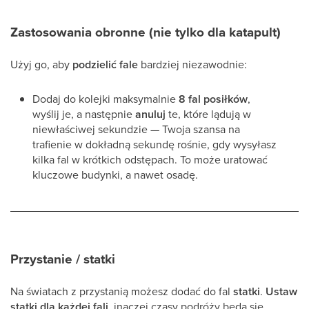
Zastosowania obronne (nie tylko dla katapult)
Użyj go, aby
podzielić fale
bardziej niezawodnie:
Dodaj do kolejki maksymalnie
8 fal posiłków
,
wyślij je, a następnie
anuluj
te, które lądują w
niewłaściwej sekundzie — Twoja szansa na
trafienie w dokładną sekundę rośnie, gdy wysyłasz
kilka fal w krótkich odstępach. To może uratować
kluczowe budynki, a nawet osadę.
Przystanie / statki
Na światach z przystanią możesz dodać do fal
statki
.
Ustaw
statki dla każdej fali
, inaczej czasy podróży będą się