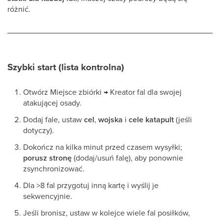
różnić.
Szybki start (lista kontrolna)
Otwórz Miejsce zbiórki → Kreator fal dla swojej
atakującej osady.
Dodaj fale, ustaw
cel
,
wojska
i
cele katapult
(jeśli
dotyczy).
Dokończ na kilka minut przed czasem wysyłki;
porusz stronę
(dodaj/usuń falę), aby ponownie
zsynchronizować.
Dla >8 fal przygotuj inną kartę i wyślij je
sekwencyjnie.
Jeśli bronisz, ustaw w kolejce wiele fal posiłków,