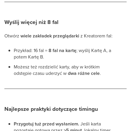
Wyślij więcej niż 8 fal
Otwórz
wiele zakładek przeglądarki
z Kreatorem fal:
Przykład: 16 fal =
8 fal na kartę
; wyślij Kartę A, a
potem Kartę B.
Możesz też rozdzielić karty, aby w krótkim
odstępie czasu uderzyć w
dwa różne cele
.
Najlepsze praktyki dotyczące timingu
Przygotuj tuż przed wysłaniem.
Jeśli karta
pozostaje gotowa przez
>5 minut
, lokalny timer