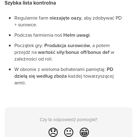
Szybka lista kontrolna
Regularnie farm
niezajęte oazy
, aby zdobywać PD
+ surowce.
Podczas farmienia noś
Hełm uwagi
.
Początek gry:
Produkcja surowców
, a potem
przejdź na
wartość siły
/
bonus off/bonus def
w
zależności od roli.
W obronie z wieloma bohaterami pamiętaj:
PD
dzielą się według zboża
każdej towarzyszącej
armii.
Czy ta odpowiedź pomogła?
😞
😐
😁