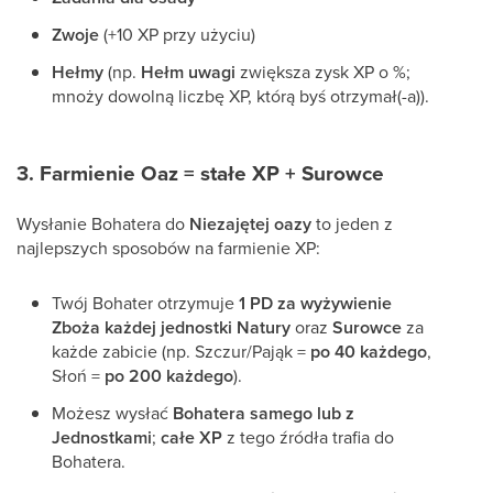
Zwoje
(+10 XP przy użyciu)
Hełmy
(np.
Hełm uwagi
zwiększa zysk XP o %;
mnoży dowolną liczbę XP, którą byś otrzymał(-a)).
3. Farmienie Oaz = stałe XP + Surowce
Wysłanie Bohatera do
Niezajętej oazy
to jeden z
najlepszych sposobów na farmienie XP:
Twój Bohater otrzymuje
1 PD za wyżywienie
Zboża każdej jednostki Natury
oraz
Surowce
za
każde zabicie (np. Szczur/Pająk =
po 40 każdego
,
Słoń =
po 200 każdego
).
Możesz wysłać
Bohatera samego lub z
Jednostkami
;
całe XP
z tego źródła trafia do
Bohatera.