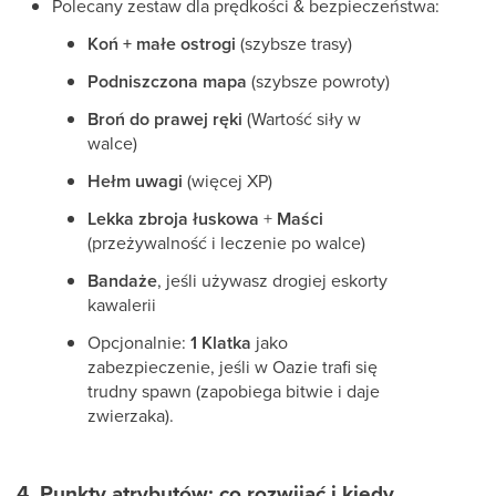
Polecany zestaw dla prędkości & bezpieczeństwa:
Koń + małe ostrogi
(szybsze trasy)
Podniszczona mapa
(szybsze powroty)
Broń do prawej ręki
(Wartość siły w
walce)
Hełm uwagi
(więcej XP)
Lekka zbroja łuskowa
+
Maści
(przeżywalność i leczenie po walce)
Bandaże
, jeśli używasz drogiej eskorty
kawalerii
Opcjonalnie:
1 Klatka
jako
zabezpieczenie, jeśli w Oazie trafi się
trudny spawn (zapobiega bitwie i daje
zwierzaka).
4. Punkty atrybutów: co rozwijać i kiedy