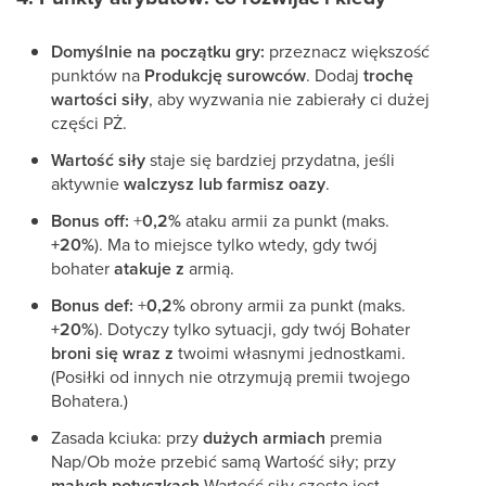
Domyślnie na początku gry:
przeznacz większość
punktów na
Produkcję surowców
. Dodaj
trochę
wartości siły
, aby wyzwania nie zabierały ci dużej
części PŻ.
Wartość siły
staje się bardziej przydatna, jeśli
aktywnie
walczysz lub farmisz oazy
.
Bonus off:
+
0,2%
ataku armii za punkt (maks.
+20%
). Ma to miejsce tylko wtedy, gdy twój
bohater
atakuje z
armią.
Bonus def:
+
0,2%
obrony armii za punkt (maks.
+20%
). Dotyczy tylko sytuacji, gdy twój Bohater
broni się wraz z
twoimi własnymi jednostkami.
(Posiłki od innych nie otrzymują premii twojego
Bohatera.)
Zasada kciuka: przy
dużych armiach
premia
Nap/Ob może przebić samą Wartość siły; przy
małych potyczkach
Wartość siły często jest