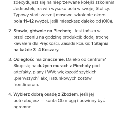
zdecydujesz się na nieprzerwane kolejki szkolenia
Jednostek, rozwiń wysoko pola w swojej Stolicy.
Typowy start: zacznij masowe szkolenie około
pola 11–12
(wyżej, jeśli mieszkasz daleko od (0|0)).
Stawiaj głównie na Piechotę.
Jest tańsza w
przeliczeniu na godzinę produkcji; dodaj trochę
kawalerii dla Prędkości. Zasada kciuka:
1 Stajnia
na każde 3–4 Koszary.
Odległość ma znaczenie.
Daleko od centrum?
Skup się na
dużych murach z Piechoty
pod
artefakty, plany i WW; większość szybkich
„pierwszych” akcji ratunkowych zostaw
frontlinerom.
Wybierz dobrą osadę z Zbożem
, jeśli jej
potrzebujesz — konta Ob mogą i powinny być
ogromne.