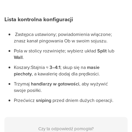
Lista kontrolna konfiguracji
Zastępca ustawiony; powiadomienia włączone;
znasz kanał pingowania Ob w swoim sojuszu.
Pola w stolicy rozwinięte; wybierz układ
Split
lub
Wall
.
Koszary:Stajnia ≈
3–4:1
; skup się na
masie
piechoty
, a kawalerię dodaj dla prędkości.
Trzymaj
handlarzy w gotowości
, aby wyżywić
swoje posiłki.
Przećwicz
sniping
przed dniem dużych operacji.
Czy ta odpowiedź pomogła?