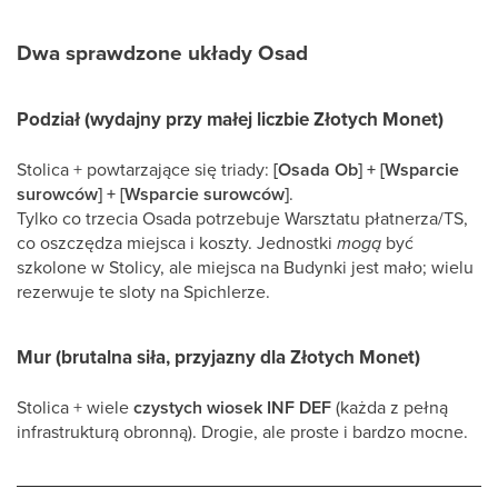
Dwa sprawdzone układy Osad
Podział (wydajny przy małej liczbie Złotych Monet)
Stolica + powtarzające się triady:
[Osada Ob] + [Wsparcie
surowców] + [Wsparcie surowców]
.
Tylko co trzecia Osada potrzebuje Warsztatu płatnerza/TS,
co oszczędza miejsca i koszty. Jednostki
mogą
być
szkolone w Stolicy, ale miejsca na Budynki jest mało; wielu
rezerwuje te sloty na Spichlerze.
Mur (brutalna siła, przyjazny dla Złotych Monet)
Stolica + wiele
czystych wiosek INF DEF
(każda z pełną
infrastrukturą obronną). Drogie, ale proste i bardzo mocne.