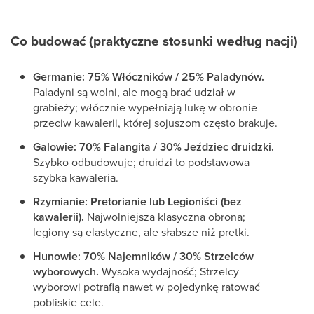
Co budować (praktyczne stosunki według nacji)
Germanie:
75% Włóczników / 25% Paladynów.
Paladyni są wolni, ale mogą brać udział w
grabieży; włócznie wypełniają lukę w obronie
przeciw kawalerii, której sojuszom często brakuje.
Galowie:
70% Falangita / 30% Jeździec druidzki.
Szybko odbudowuje; druidzi to podstawowa
szybka kawaleria.
Rzymianie:
Pretorianie lub Legioniści (bez
kawalerii).
Najwolniejsza klasyczna obrona;
legiony są elastyczne, ale słabsze niż pretki.
Hunowie:
70% Najemników / 30% Strzelców
wyborowych.
Wysoka wydajność; Strzelcy
wyborowi potrafią nawet w pojedynkę ratować
pobliskie cele.