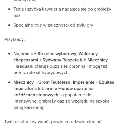
Tania i szybka kawaleria nadająca się do grabieży
oaz
Specjalne role w zależności od stylu gry
Przykłady:
Najemnik + Strzelec wyborowy
,
Walczący
chepeszami + Rydwany Reszefa
lub
Miecznicy +
Haeduani
oferują dużą siłę obronną i mogą też
pełnić rolę sił hybrydowych.
Miecznicy + Grom Teutatesa
,
Imperianie + Equites
imperatoris
lub
armie Hunów oparte na
Jeźdźcach stepowych
są popularne do
intensywnej grabieży oaz ze względu na szybką i
tanią kawalerię.
Twój ostateczny wybór powinien odzwierciedlać: