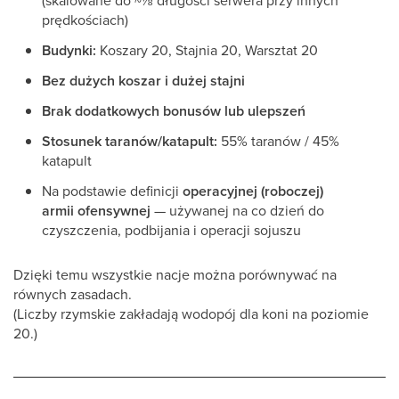
(skalowane do ~⅛ długości serwera przy innych
prędkościach)
Budynki:
Koszary 20, Stajnia 20, Warsztat 20
Bez dużych koszar i dużej stajni
Brak dodatkowych bonusów lub ulepszeń
Stosunek taranów/katapult:
55% taranów / 45%
katapult
Na podstawie definicji
operacyjnej (roboczej)
armii ofensywnej
— używanej na co dzień do
czyszczenia, podbijania i operacji sojuszu
Dzięki temu wszystkie nacje można porównywać na
równych zasadach.
(Liczby rzymskie zakładają wodopój dla koni na poziomie
20.)