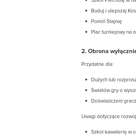
Szkol Piechotę w n
Buduj i ulepszaj Kos
Pomiń Stajnię
Plac turniejowy na 
2. Obrona wyłączni
Przydatne dla:
Dużych lub rozpros
Światów gry o wyso
Doświadczeni gracz
Uwagi dotyczące rozwoj
Szkol kawalerię w co