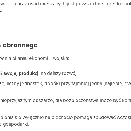
awalerią oraz osad mieszanych jest powszechne i często sk
y.
a obronnego
ania bilansu ekonomii i wojska:
 swojej produkcji
na dalszy rozwój.
żej liczby jednostek, dopóki przynajmniej jedna (najlepiej dw
 w nieprzyjaznym obszarze, dla bezpieczeństwa może być kon
pienia się wyłącznie na piechocie pomaga zbudować wczes
o gospodarki.