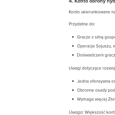
4. Konto obrony hy
Konto ukierunkowane na 
Przydatne do:
Gracze z silną gos
Operacje Sojuszu, 
Doświadczeni gracz
Uwagi dotyczące rozwoj
Jedna ofensywna osa
Obronne osady podąr
Wymaga więcej Złot
Uwaga:
Większość kont 