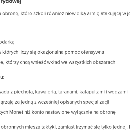
brydowej
obronę, które szkoli również niewielką armię atakującą w j
podarką
w których liczy się okazjonalna pomoc ofensywna
e, którzy chcą wnieść wkład we wszystkich obszarach
u:
da z piechotą, kawalerią, taranami, katapultami i wodzami
zają za jedną z wcześniej opisanych specjalizacji
ych Monet niż konto nastawione wyłącznie na obronę
obronnych miesza taktyki, zamiast trzymać się tylko jednej.