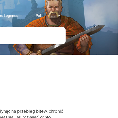
an: Legends
ynąć na przebieg bitew, chronić
aśnia, jak rozwijać konto