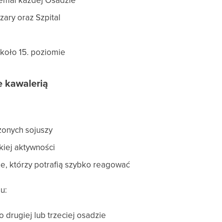
iemal każdej Osadzie
zary oraz Szpital
około 15. poziomie
e kawalerią
zonych sojuszy
kiej aktywności
e, którzy potrafią szybko reagować
u:
 drugiej lub trzeciej osadzie