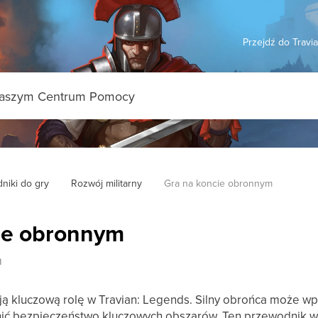
Przejdź do Travi
niki do gry
Rozwój militarny
Gra na koncie obronnym
ie obronnym
m
 kluczową rolę w Travian: Legends. Silny obrońca może wpł
ić bezpieczeństwo kluczowych obszarów. Ten przewodnik wyj