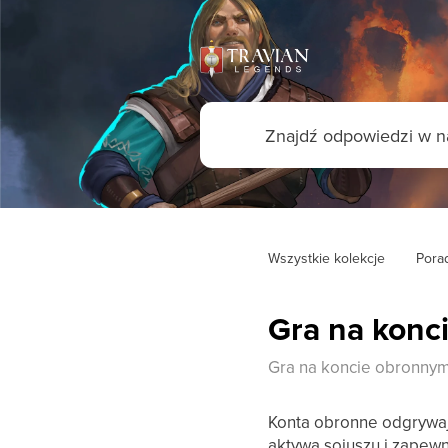
Wszystkie kolekcje
Porad
Gra na konc
Gra na koncie obronny
Konta obronne odgrywają
aktywa sojuszu i zapewn