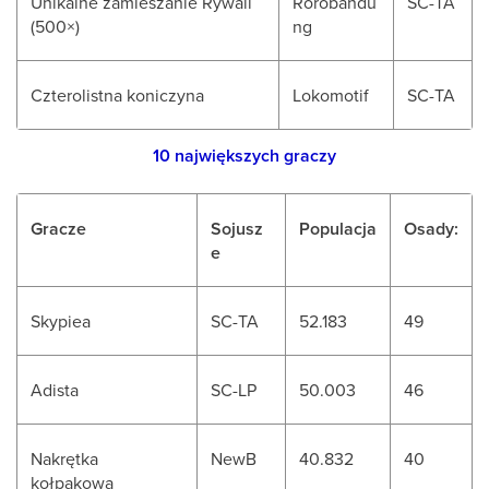
Unikalne zamieszanie Rywali
Rorobandu
SC-TA
(500×)
ng
Czterolistna koniczyna
Lokomotif
SC-TA
10 największych graczy
Gracze
Sojusz
Populacja
Osady:
e
Skypiea
SC-TA
52.183
49
Adista
SC-LP
50.003
46
Nakrętka
NewB
40.832
40
kołpakowa