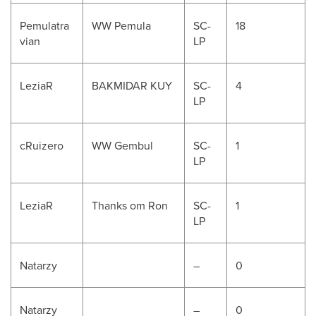
Pemulatra
WW Pemula
SC-
18
vian
LP
LeziaR
BAKMIDAR KUY
SC-
4
LP
cRuizero
WW Gembul
SC-
1
LP
LeziaR
Thanks om Ron
SC-
1
LP
Natarzy
–
0
Natarzy
–
0