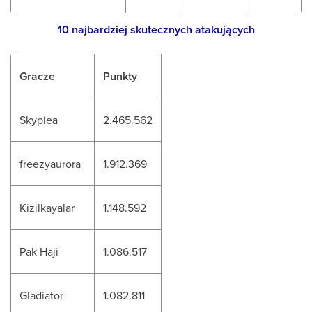
10 najbardziej skutecznych atakujących
Gracze
Punkty
Skypiea
2.465.562
freezyaurora
1.912.369
Kizilkayalar
1.148.592
Pak Haji
1.086.517
Gladiator
1.082.811