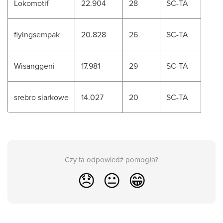
Lokomotif
22.904
28
SC-TA
flyingsempak
20.828
26
SC-TA
Wisanggeni
17.981
29
SC-TA
srebro siarkowe
14.027
20
SC-TA
Czy ta odpowiedź pomogła?
😞
😐
😁