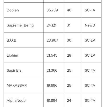
Dobleh
35.739
40
SC-TA
Supreme_Being
24.121
31
NewB
B.O.B
23.967
30
SC-LP
Elohim
21.545
28
SC-LP
Supir Bis
21.366
25
SC-TA
MAKASSAR
19.696
25
SC-TA
AlphaNoob
18.894
24
SC-TA