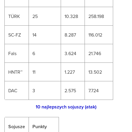
TÜRK
25
10.328
258.198
SC-FZ
14
8.287
116.012
Fals
6
3.624
21.746
HNTR
™
11
1.227
13.502
DAC
3
2.575
7.724
10 najlepszych sojuszy (atak)
Sojusze
Punkty