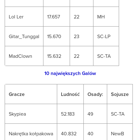
Lol Ler
17.657
22
MH
Gitar_Tunggal
15.670
23
SC-LP
MadClown
15.632
22
SC-TA
10 największych Galów
Gracze
Ludność
Osady:
Sojusze
Skypiea
52.183
49
SC-TA
Nakrętka kołpakowa
40.832
40
NewB