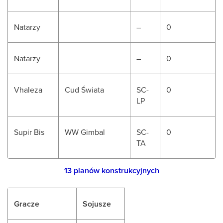
Natarzy
–
0
Natarzy
–
0
Vhaleza
Cud Świata
SC-
0
LP
Supir Bis
WW Gimbal
SC-
0
TA
13 planów konstrukcyjnych
Gracze
Sojusze