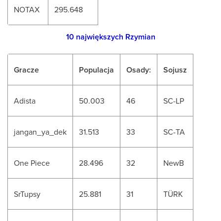
NOTAX
295.648
10 największych Rzymian
Gracze
Populacja
Osady:
Sojusz
Adista
50.003
46
SC-LP
jangan_ya_dek
31.513
33
SC-TA
One Piece
28.496
32
NewB
SrTupsy
25.881
31
TÜRK