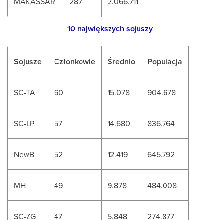
MAKASSAR
287
2.066.711
10 największych sojuszy
Sojusze
Członkowie
Średnio
Populacja
SC-TA
60
15.078
904.678
SC-LP
57
14.680
836.764
NewB
52
12.419
645.792
MH
49
9.878
484.008
SC-ZG
47
5.848
274.877