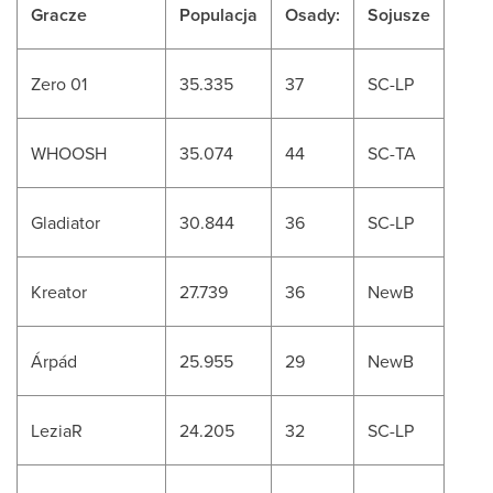
Gracze
Populacja
Osady:
Sojusze
Zero 01
35.335
37
SC-LP
WHOOSH
35.074
44
SC-TA
Gladiator
30.844
36
SC-LP
Kreator
27.739
36
NewB
Árpád
25.955
29
NewB
LeziaR
24.205
32
SC-LP