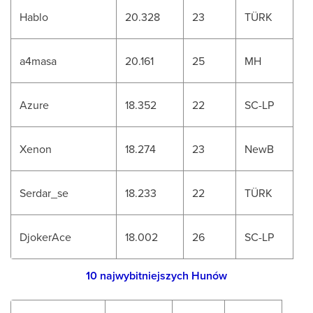
Hablo
20.328
23
TÜRK
a4masa
20.161
25
MH
Azure
18.352
22
SC-LP
Xenon
18.274
23
NewB
Serdar_se
18.233
22
TÜRK
DjokerAce
18.002
26
SC-LP
10 najwybitniejszych Hunów