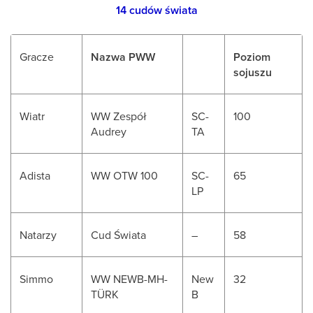
14 cudów świata
Gracze
Nazwa PWW
Poziom
sojuszu
Wiatr
WW Zespół
SC-
100
Audrey
TA
Adista
WW OTW 100
SC-
65
LP
Natarzy
Cud Świata
–
58
Simmo
WW NEWB-MH-
New
32
TÜRK
B