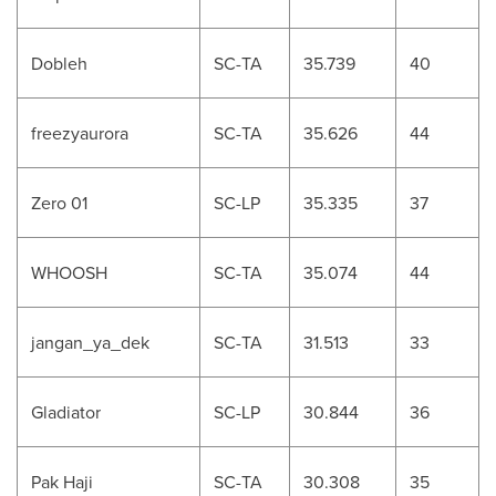
Dobleh
SC-TA
35.739
40
freezyaurora
SC-TA
35.626
44
Zero 01
SC-LP
35.335
37
WHOOSH
SC-TA
35.074
44
jangan_ya_dek
SC-TA
31.513
33
Gladiator
SC-LP
30.844
36
Pak Haji
SC-TA
30.308
35