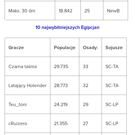
Maks. 30 dni
18.842
25
NewB
10 najwybitniejszych Egipcjan
Gracze
Populacje
Osady:
Sojusze
Czarna taśma
29.735
33
SC-TA
Latający Holender
28.773
32
SC-TA
Teu_toni
24.219
29
SC-LP
cRuizero
21.355
27
SC-LP