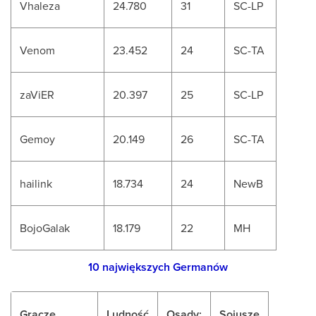
Vhaleza
24.780
31
SC-LP
Venom
23.452
24
SC-TA
zaViER
20.397
25
SC-LP
Gemoy
20.149
26
SC-TA
hailink
18.734
24
NewB
BojoGalak
18.179
22
MH
10 największych Germanów
Gracze
Ludność
Osady:
Sojusze