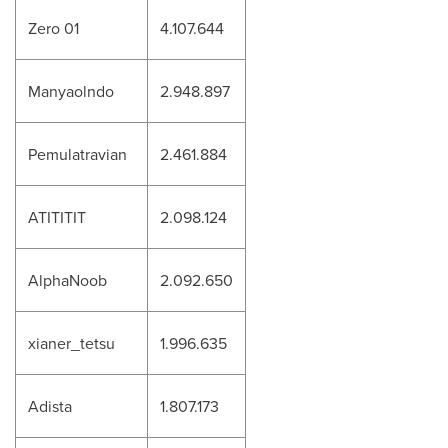
Zero 01
4.107.644
Manyaolndo
2.948.897
Pemulatravian
2.461.884
ATITITIT
2.098.124
AlphaNoob
2.092.650
xianer_tetsu
1.996.635
Adista
1.807.173