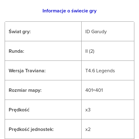
Informacje o świecie gry
Świat gry:
ID Garudy
Runda:
II (2)
Wersja Traviana:
T4.6 Legends
Rozmiar mapy:
401×401
Prędkość
x3
Prędkość jednostek:
x2