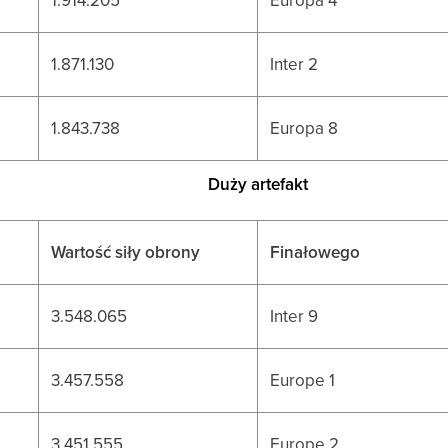
1.871.130
Inter 2
1.843.738
Europa 8
Duży artefakt
Wartość siły obrony
Finałowego
3.548.065
Inter 9
3.457.558
Europe 1
3.451.555
Europe 2