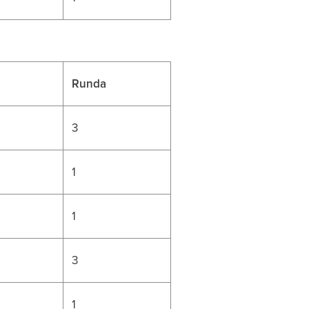
Runda
3
1
1
3
1