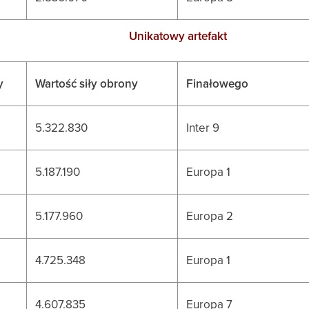
Unikatowy artefakt
y
Wartość siły obrony
Finałowego
5.322.830
Inter 9
5.187.190
Europa 1
5.177.960
Europa 2
4.725.348
Europa 1
4.607.835
Europa 7