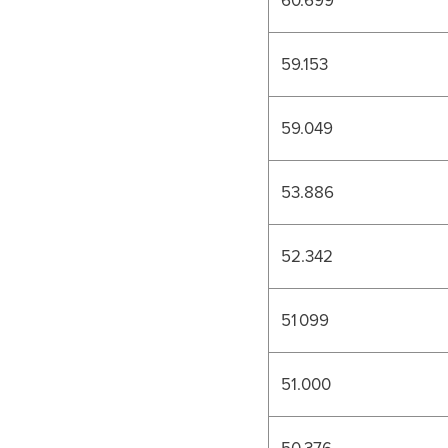
59.153
59.049
53.886
52.342
51 099
51.000
50.376