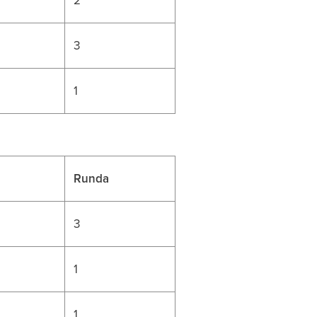
3
1
Runda
3
1
1