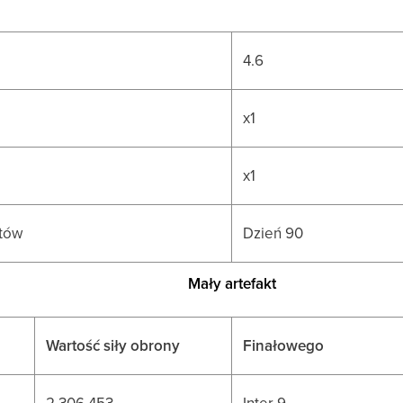
4.6
x1
x1
któw
Dzień 90
Mały artefakt
Wartość siły obrony
Finałowego
2.306.453
Inter 9