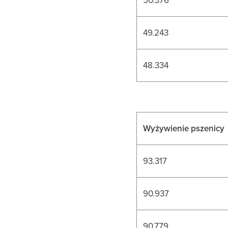
49.243
48.334
Wyżywienie pszenicy
93.317
90.937
90.779