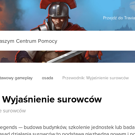
Przejdź do Travi
tawowy gameplay
osada
Przewodnik: Wyjaśnienie surowców
 Wyjaśnienie surowców
ie surowców
 Legends — budowa budynków, szkolenie jednostek lub bada
zasad działania surowców to podstawa niezbędna nowym i 