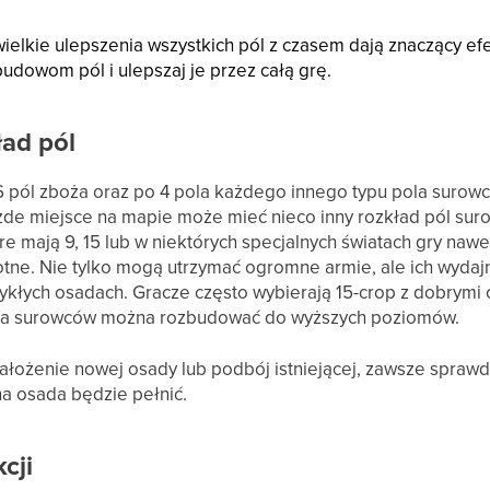
ielkie ulepszenia wszystkich pól z czasem dają znaczący efe
udowom pól i ulepszaj je przez całą grę.
ład pól
pól zboża oraz po 4 pola każdego innego typu pola surowc
żde miejsce na mapie może mieć nieco inny rozkład pól sur
e mają 9, 15 lub w niektórych specjalnych światach gry nawet
stotne. Nie tylko mogą utrzymać ogromne armie, ale ich wyd
ykłych osadach. Gracze często wybierają 15-crop z dobrymi
pola surowców można rozbudować do wyższych poziomów.
ałożenie nowej osady lub podbój istniejącej, zawsze sprawd
na osada będzie pełnić.
cji