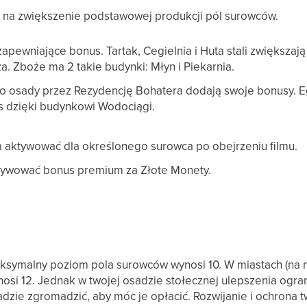
w na zwiększenie podstawowej produkcji pól surowców.
apewniające bonus. Tartak, Cegielnia i Huta stali zwiększa
za. Zboże ma 2 takie budynki: Młyn i Piekarnia.
o osady przez Rezydencję Bohatera dodają swoje bonusy. 
s dzięki budynkowi Wodociągi.
aktywować dla określonego surowca po obejrzeniu filmu.
tywować bonus premium za Złote Monety.
symalny poziom pola surowców wynosi 10. W miastach (na ni
i 12. Jednak w twojej osadzie stołecznej ulepszenia ogranic
ie zgromadzić, aby móc je opłacić. Rozwijanie i ochrona tw