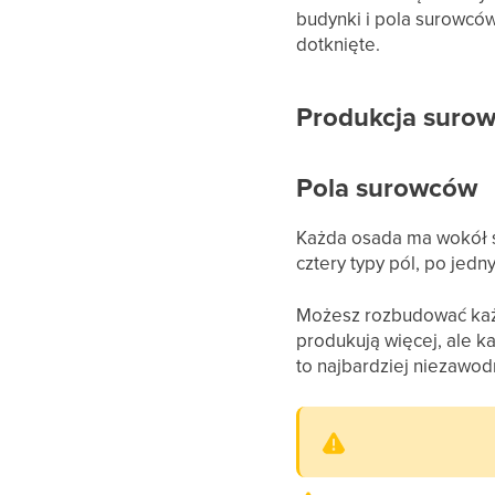
budynki i pola surowców)
dotknięte.
Produkcja suro
Pola surowców
Każda osada ma wokół s
cztery typy pól, po jed
Możesz rozbudować każ
produkują więcej, ale k
to najbardziej niezawo