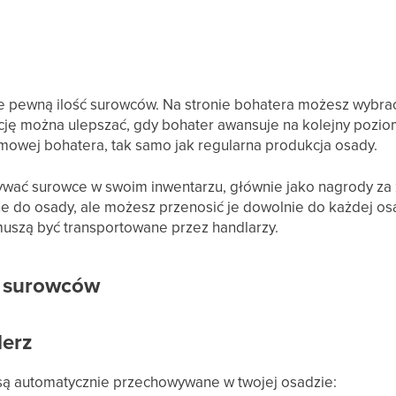
e pewną ilość surowców. Na stronie bohatera możesz wybrać
ję można ulepszać, gdy bohater awansuje na kolejny pozio
wej bohatera, tak samo jak regularna produkcja osady.
wać surowce w swoim inwentarzu, głównie jako nagrody za z
 do osady, ale możesz przenosić je dowolnie do każdej osa
uszą być transportowane przez handlarzy.
 surowców
lerz
ą automatycznie przechowywane w twojej osadzie: