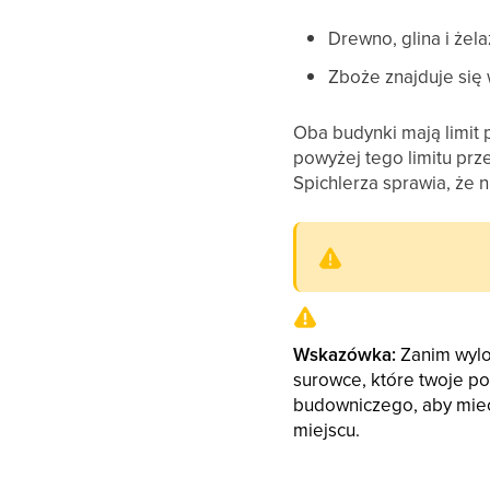
Drewno, glina i że
Zboże znajduje się 
Oba budynki mają limit
powyżej tego limitu prz
Spichlerza sprawia, że n
Wskazówka:
Zanim wylo
surowce, które twoje p
budowniczego, aby mieć
miejscu.