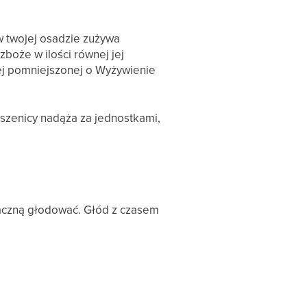
w twojej osadzie zużywa
boże w ilości równej jej
tej pomniejszonej o Wyżywienie
pszenicy nadąża za jednostkami,
 zaczną głodować. Głód z czasem