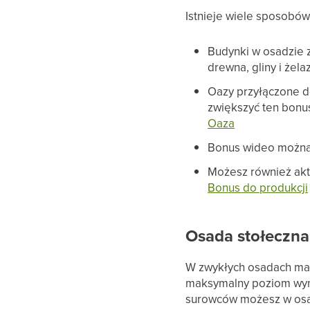
Istnieje wiele sposobó
Budynki w osadzie z
drewna, gliny i żela
Oazy przyłączone d
zwiększyć ten bonu
Oaza
Bonus wideo można 
Możesz również ak
Bonus do produkcji
Osada stołeczna
W zwykłych osadach mak
maksymalny poziom wynos
surowców możesz w osadz