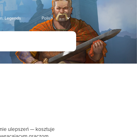
an: Legends
nie ulepszeń — kosztuje
powracającym graczom.