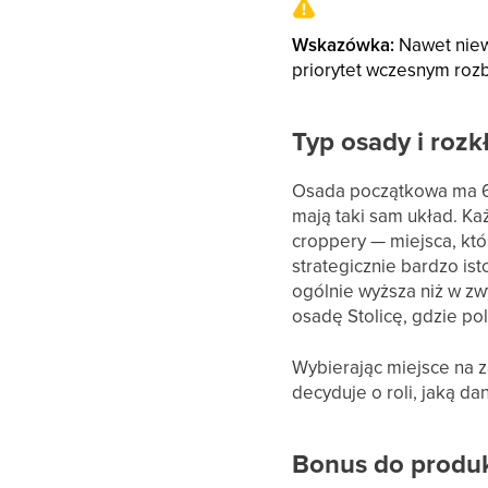
Wskazówka:
Nawet niew
priorytet wczesnym rozb
Typ osady i rozk
Osada początkowa ma 6 
mają taki sam układ. Ka
croppery — miejsca, któr
strategicznie bardzo i
ogólnie wyższa niż w zw
osadę Stolicę, gdzie 
Wybierając miejsce na z
decyduje o roli, jaką da
Bonus do produk