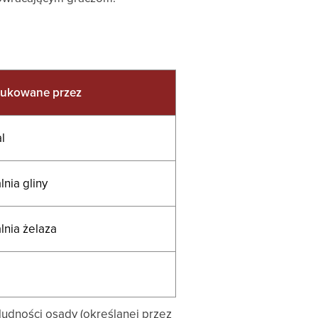
ukowane przez
l
lnia gliny
lnia żelaza
ludności osady (określanej przez