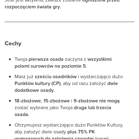
rozpoczęciem świata gry
.
Cechy
Twoja
pierwsza osada
zaczyna z
wszystkimi
polami surowców na poziomie 5
.
Masz już
sześciu osadników
i wystarczająco dużo
Punktów kultury (CP)
, aby od razu założyć
dwie
dodatkowe osady
.
18-zbożowe
,
15-zbożowe
i
9-zbożowe
nie mogą
zostać wybrane jako Twoja
druga lub trzecia
osada
.
Otrzymujesz wystarczająco dużo Punktów Kultury,
aby założyć dwie osady
plus 75% PK
wymaganych do założenia czwartej
(pasek