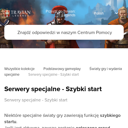
Przejdź do Travian:
Legends
Wszystkie kolekcje
Podstawowy gameplay
Światy gry i wydania 
specjalne
Serwery specjalne - Szybki start
Serwery specjalne - Szybki start
Serwery specjalne - Szybki start
Niektóre specjalne światy gry zawierają funkcję
szybkiego
startu
.
Jeśli jest aktywna, zawsze zostanie
ogłoszona przed