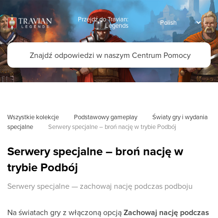
Przejdź do Travian:
Legends
Wszystkie kolekcje
Podstawowy gameplay
Światy gry i wydania 
specjalne
Serwery specjalne – broń nację w trybie Podbój
Serwery specjalne – broń nację w
trybie Podbój
Serwery specjalne — zachowaj nację podczas podboju
Na światach gry z włączoną opcją
Zachowaj nację podczas