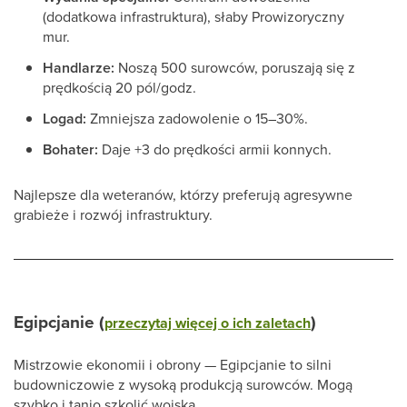
(dodatkowa infrastruktura), słaby Prowizoryczny
mur.
Handlarze:
Noszą 500 surowców, poruszają się z
prędkością 20 pól/godz.
Logad:
Zmniejsza zadowolenie o 15–30%.
Bohater:
Daje +3 do prędkości armii konnych.
Najlepsze dla weteranów, którzy preferują agresywne
grabieże i rozwój infrastruktury.
Egipcjanie (
)
przeczytaj więcej o ich zaletach
Mistrzowie ekonomii i obrony — Egipcjanie to silni
budowniczowie z wysoką produkcją surowców. Mogą
szybko i tanio szkolić wojska.