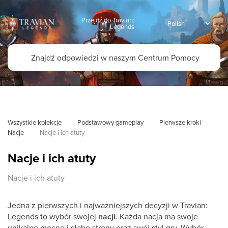
Przejdź do Travian:
Legends
Wszystkie kolekcje
Podstawowy gameplay
Pierwsze kroki
Nacje
Nacje i ich atuty
Nacje i ich atuty
Nacje i ich atuty
Jedna z pierwszych i najważniejszych decyzji w Travian:
Legends to wybór swojej
nacji
. Każda nacja ma swoje
unikalne mocne i słabe strony oraz swój styl gry. Wybór