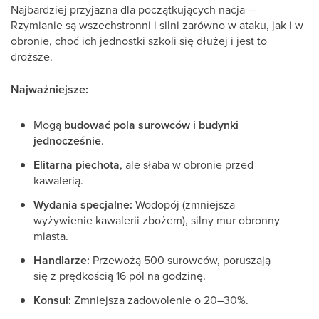
Najbardziej przyjazna dla początkujących nacja —
Rzymianie są wszechstronni i silni zarówno w ataku, jak i w
obronie, choć ich jednostki szkoli się dłużej i jest to
droższe.
Najważniejsze:
Mogą
budować pola surowców i budynki
jednocześnie
.
Elitarna piechota
, ale słaba w obronie przed
kawalerią.
Wydania specjalne:
Wodopój (zmniejsza
wyżywienie kawalerii zbożem), silny mur obronny
miasta.
Handlarze:
Przewożą 500 surowców, poruszają
się z prędkością 16 pól na godzinę.
Konsul:
Zmniejsza zadowolenie o 20–30%.