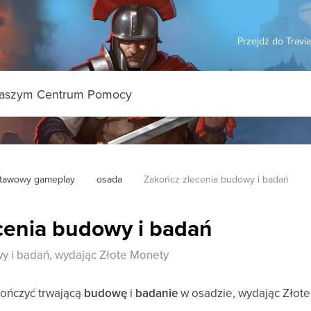
Przejdź do Travi
tawowy gameplay
osada
Zakończ zlecenia budowy i badań
cenia budowy i badań
y i badań, wydając Złote Monety
ończyć trwającą
budowę
i
badanie
w osadzie, wydając Złote