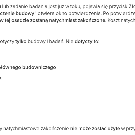
lub zadanie badania jest już w toku, pojawia się przycisk Z
ńczenie budowy”
otwiera okno potwierdzenia. Po potwierdz
 w tej osadzie zostaną natychmiast zakończone
. Koszt naty
dotyczy
tylko
budowy i badań. Nie
dotyczy
to:
Głównego budowniczego
k
y natychmiastowe zakończenie
nie może zostać użyte
w prz