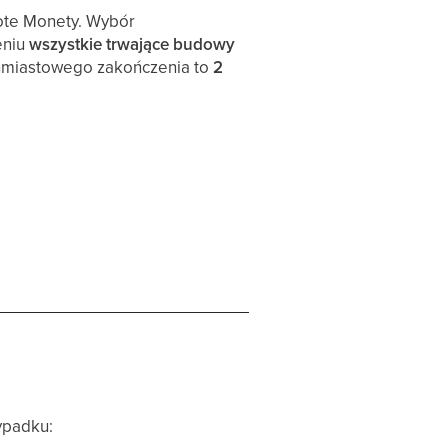
łote Monety. Wybór
eniu
wszystkie trwające budowy
chmiastowego zakończenia to
2
ypadku: