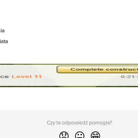
ia
iata
Czy ta odpowiedź pomogła?
😞
😐
😁