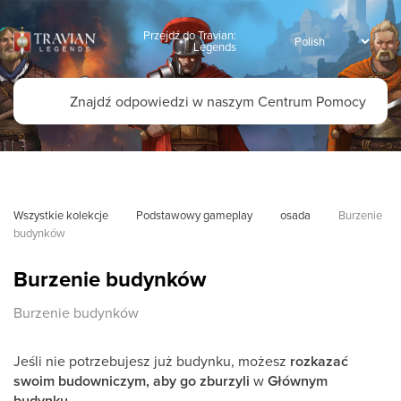
Przejdź do Travian:
Legends
Wszystkie kolekcje
Podstawowy gameplay
osada
Burzenie 
budynków
Burzenie budynków
Burzenie budynków
Jeśli nie potrzebujesz już budynku, możesz
rozkazać
swoim budowniczym, aby go zburzyli
w
Głównym
budynku
.