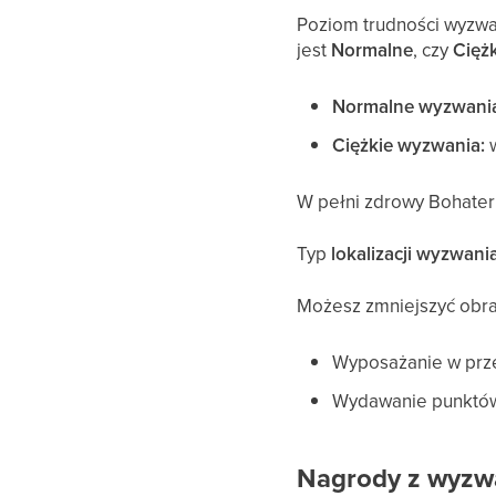
Poziom trudności wyzwa
jest
Normalne
, czy
Cięż
Normalne wyzwani
Ciężkie wyzwania:
w
W pełni zdrowy Bohater
Typ
lokalizacji wyzwani
Możesz zmniejszyć obra
Wyposażanie w prze
Wydawanie punktów 
Nagrody z wyzw