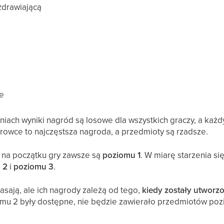
zdrawiającą
e
iach wyniki nagród są losowe dla wszystkich graczy, a każ
rowce to najczęstsza nagroda, a przedmioty są rzadsze.
 na początku gry zawsze są
poziomu 1
. W miarę starzenia si
 2
i
poziomu 3
.
sają, ale ich nagrody zależą od tego,
kiedy zostały utworz
mu 2 były dostępne, nie będzie zawierało przedmiotów pozio