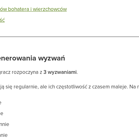
tów bohatera i wierzchowców
ść
enerowania wyzwań
gracz rozpoczyna z
3 wyzwaniami
.
 się regularnie, ale ich częstotliwość z czasem maleje. Na
e
ie
ennie
nnie