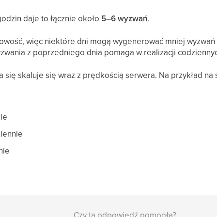
odzin daje to łącznie około
5–6 wyzwań
.
sowość, więc niektóre dni mogą wygenerować mniej wyzwań
wania z poprzedniego dnia pomaga w realizacji codzienny
 się skaluje się wraz z prędkością serwera. Na przykład na 
nie
ziennie
nie
Czy ta odpowiedź pomogła?