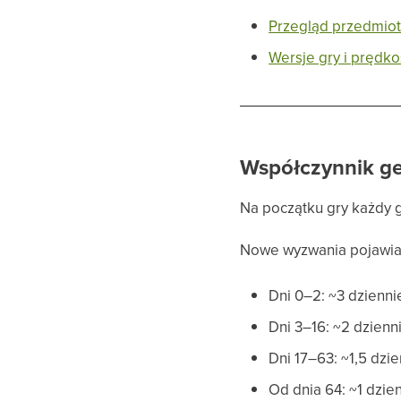
Przegląd przedmio
Wersje gry i prędko
Współczynnik g
Na początku gry każdy 
Nowe wyzwania pojawiają
Dni 0–2: ~3 dzienni
Dni 3–16: ~2 dzienn
Dni 17–63: ~1,5 dzi
Od dnia 64: ~1 dzie