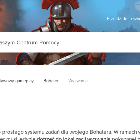
Przejdź do Travi
tawowy gameplay
Bohater
Wyzwania
ę prostego systemu zadań dla twojego Bohatera. W ramach 
er musi jedynie
dotrzeć do lokalizacji wyzwania
pokazanej n