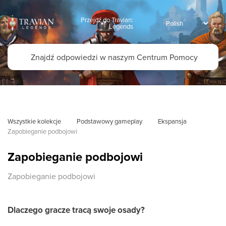
Przejdź do Travian:
Legends
Wszystkie kolekcje
Podstawowy gameplay
Ekspansja
Zapobieganie podbojowi
Zapobieganie podbojowi
Zapobieganie podbojowi
Dlaczego gracze tracą swoje osady?