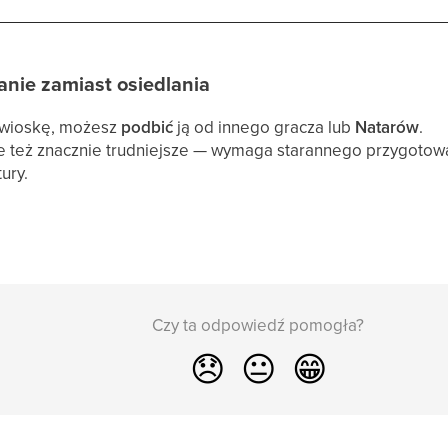
anie zamiast osiedlania
 wioskę, możesz
podbić
ją od innego gracza lub
Natarów
.
e też znacznie trudniejsze — wymaga starannego przygotowan
ury.
Czy ta odpowiedź pomogła?
😞
😐
😁