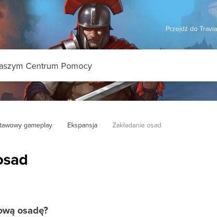
Przejdź do Travi
tawowy gameplay
Ekspansja
Zakładanie osad
osad
ową osadę?