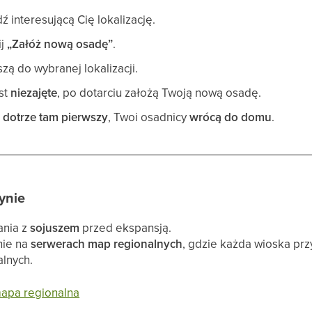
dź interesującą Cię lokalizację.
ij
„Załóż nową osadę”
.
zą do wybranej lokalizacji.
est
niezajęte
, po dotarciu założą Twoją nową osadę.
 dotrze tam pierwszy
, Twoi osadnicy
wrócą do domu
.
ynie
ania z
sojuszem
przed ekspansją.
nie na
serwerach map regionalnych
, gdzie każda wioska prz
alnych.
mapa regionalna