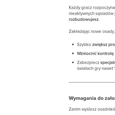
Każdy gracz rozpoczyna
nieaktywnych sąsiadów 
rozbudowujesz
.
Zakładając nowe osady,
Szybko
zwiększ pr
Wzmocnić kontrolę
Zabezpiecz
specjal
światach gry nawet
Wymagania do zało
Zanim wyślesz osadników