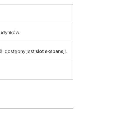
udynków.
eśli dostępny jest
slot ekspansji
.