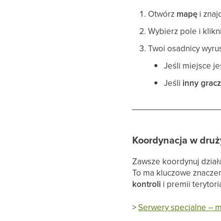
Otwórz
mapę
i znaj
Wybierz pole i klikn
Twoi osadnicy wyrus
Jeśli miejsce j
Jeśli
inny gracz
Koordynacja w druż
Zawsze koordynuj dział
To ma kluczowe znacze
kontroli
i premii terytori
>
Serwery specjalne – 