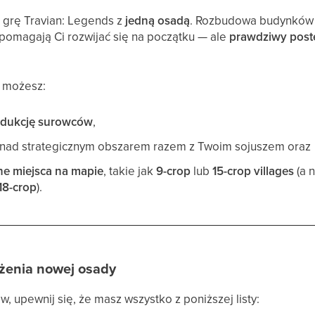
 grę Travian: Legends z
jedną osadą
. Rozbudowa budynków i
pomagają Ci rozwijać się na początku — ale
prawdziwy postę
 możesz:
odukcję surowców
,
nad strategicznym obszarem razem z Twoim sojuszem oraz
ne miejsca na mapie
, takie jak
9-crop
lub
15-crop villages
(a 
18-crop
).
żenia nowej osady
, upewnij się, że masz wszystko z poniższej listy: