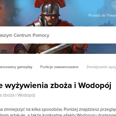
Przejdź do Travi
ansowany gameplay
Funkcje zaawansowane
Zmniejszanie wyży
e wyżywienia zboża i Wodopój
a zboża i Wodopój
 zmniejszyć na kilka sposobów. Poniżej znajdziesz przeglą
alnym artykule, a także konkretne efekty Wodopoju dostępn