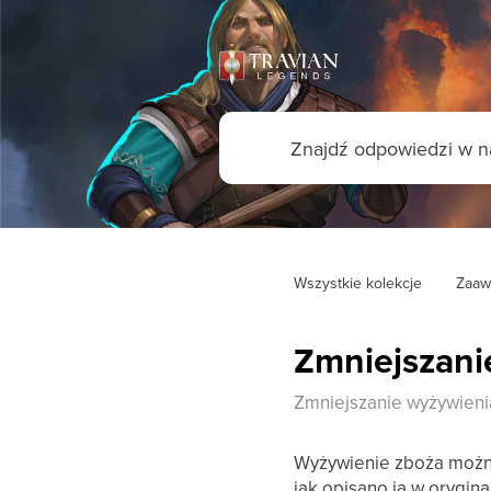
Wszystkie kolekcje
Zaaw
Zmniejszani
Zmniejszanie wyżywieni
Wyżywienie zboża można
jak opisano ją w orygin