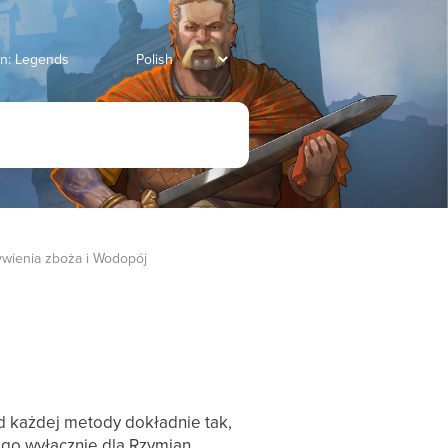
an: Legends
wienia zboża i Wodopój
d każdej metody dokładnie tak,
ego wyłącznie dla Rzymian.