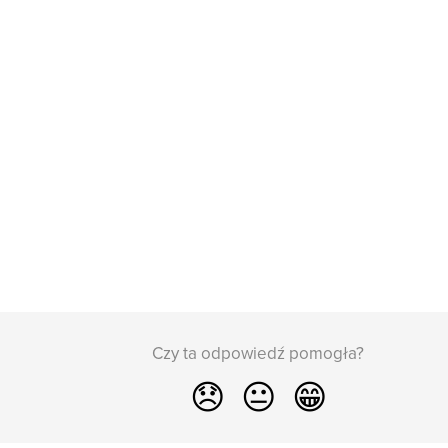
Czy ta odpowiedź pomogła?
😞
😐
😁