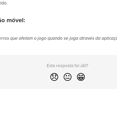
ido.
ão móvel:
s erros que afetam o jogo quando se joga através da aplica
Esta resposta foi útil?
😞
😐
😁