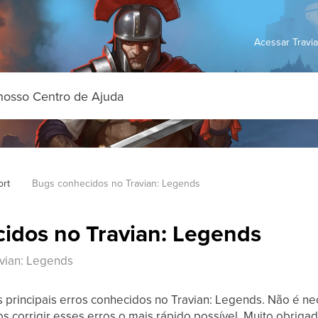
Acessar Travi
ort
Bugs conhecidos no Travian: Legends
idos no Travian: Legends
vian: Legends
 os principais erros conhecidos no Travian: Legends. Não é 
 corrigir esses erros o mais rápido possível. Muito obrigad