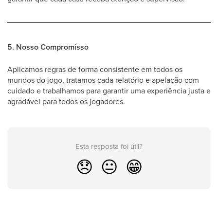
5. Nosso Compromisso
Aplicamos regras de forma consistente em todos os
mundos do jogo, tratamos cada relatório e apelação com
cuidado e trabalhamos para garantir uma experiência justa e
agradável para todos os jogadores.
Esta resposta foi útil?
😞
😐
😁