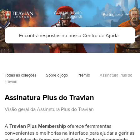
Acessar Travian:
Legends
Todas as coleções
Sobre o jogo
Prémio
Assinatura Plus do 
Travian
Assinatura Plus do Travian
Visão geral da Assinatura Plus do Travian
A
Travian Plus
Membership
oferece ferramentas
convenientes e melhorias na interface para ajudar a gerir as
suas aldeias de forma mais eficiente. Pode ser comprado