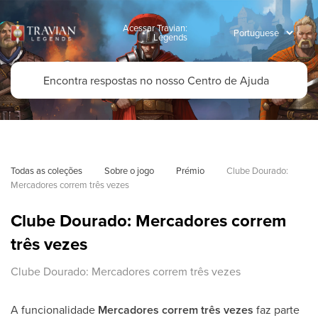
Acessar Travian:
Legends
Todas as coleções
Sobre o jogo
Prémio
Clube Dourado: 
Mercadores correm três vezes
Clube Dourado: Mercadores correm
três vezes
Clube Dourado: Mercadores correm três vezes
A funcionalidade
Mercadores correm três vezes
faz parte