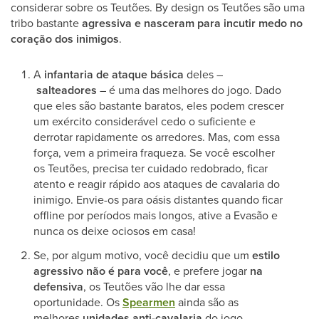
considerar sobre os Teutões. By design os Teutões são uma
tribo bastante
agressiva e nasceram para incutir medo no
coração dos inimigos
.
A
infantaria de ataque básica
deles –
salteadores
– é uma das melhores do jogo. Dado
que eles são bastante baratos, eles podem crescer
um exército considerável cedo o suficiente e
derrotar rapidamente os arredores. Mas, com essa
força, vem a primeira fraqueza. Se você escolher
os Teutões, precisa ter cuidado redobrado, ficar
atento e reagir rápido aos ataques de cavalaria do
inimigo. Envie-os para oásis distantes quando ficar
offline por períodos mais longos, ative a Evasão e
nunca os deixe ociosos em casa!
Se, por algum motivo, você decidiu que um
estilo
agressivo não é para você
, e prefere jogar
na
defensiva
, os Teutões vão lhe dar essa
oportunidade. Os
Spearmen
ainda são as
melhores
unidades anti-cavalaria
do jogo.