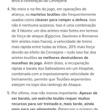
ativa a celebração da Cervejaria!
No meio e no fim do jogo, em operações de
aliança, os
martelos teutões
são frequentemente
usados como
cleaner para romper a defesa
. Isso
não é nenhuma surpresa. Isso é uma combinação
de 3 fatores: um dos aríetes mais fortes em termos
de força de ataque (Egípcios, Gauleses e Romanos
têm aríetes mais fracos), a velocidade de treino
mais rápida entre todas as tribos, 20% mais força
devido ao efeito da Cervejaria – tudo isso faz dos
aríetes teutões
os melhores destruidores de
muralhas do jogo
. Além disso, a recuperação
rápida e barata dos Salteadores em um Hospital,
combinada com a impressionante velocidade de
treinamento, permite que Teutões experientes
estejam no topo dos rankings de Ataque.
Por último, mas não menos importante.
Apesar de
ser barato, um exército teutão requer muitos
recursos para ser treinado e, mais tarde, ainda
mais para ser alimentado.
Balanceie o número de