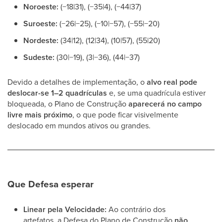
Noroeste:
(−18|31), (−35|4), (−44|37)
Suroeste:
(−26|−25), (−10|−57), (−55|−20)
Nordeste:
(34|12), (12|34), (10|57), (55|20)
Sudeste:
(30|−19), (3|−36), (44|−37)
Devido a detalhes de implementação, o
alvo real pode
deslocar-se 1–2 quadrículas
e, se uma quadrícula estiver
bloqueada, o Plano de Construção
aparecerá no campo
livre mais próximo
, o que pode ficar visivelmente
deslocado em mundos ativos ou grandes.
Que Defesa esperar
Linear pela Velocidade:
Ao contrário dos
artefatos, a Defesa do Plano de Construção
não