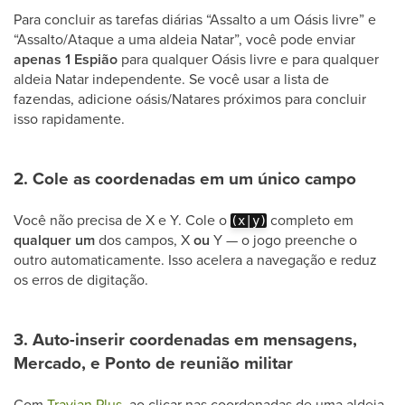
Para concluir as tarefas diárias “Assalto a um Oásis livre” e
“Assalto/Ataque a uma aldeia Natar”, você pode enviar
apenas 1 Espião
para qualquer Oásis livre e para qualquer
aldeia Natar independente. Se você usar a lista de
fazendas, adicione oásis/Natares próximos para concluir
isso rapidamente.
2. Cole as coordenadas em um único campo
Você não precisa de X e Y. Cole o
completo em
(x|y)
qualquer um
dos campos, X
ou
Y — o jogo preenche o
outro automaticamente. Isso acelera a navegação e reduz
os erros de digitação.
3. Auto-inserir coordenadas em mensagens,
Mercado, e Ponto de reunião militar
Com
Travian Plus
, ao clicar nas coordenadas de uma aldeia