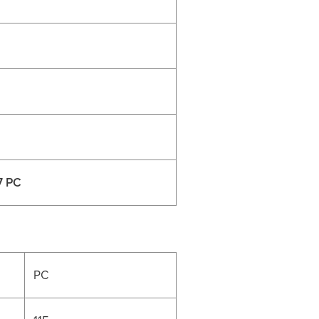
3
3
7 PC
PC