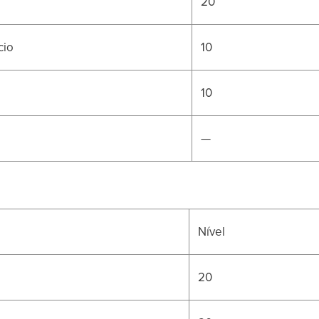
20
cio
10
10
—
Nível
20