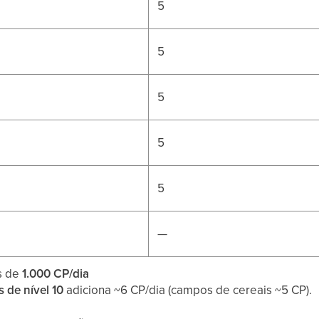
5
5
5
5
5
—
s de
1.000 CP/dia
 de nível 10
adiciona ~6 CP/dia (campos de cereais ~5 CP).