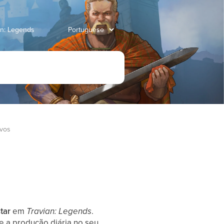
an: Legends
ivos
tar
em
Travian: Legends
.
e a produção diária no seu