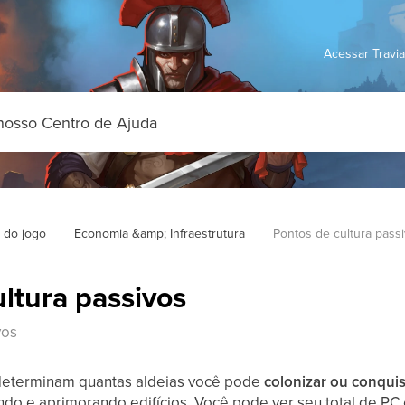
Acessar Travi
 do jogo
Economia &amp; Infraestrutura
Pontos de cultura pass
ltura passivos
vos
eterminam quantas aldeias você pode
colonizar ou conquis
do e aprimorando edifícios. Você pode ver seu total de PC 