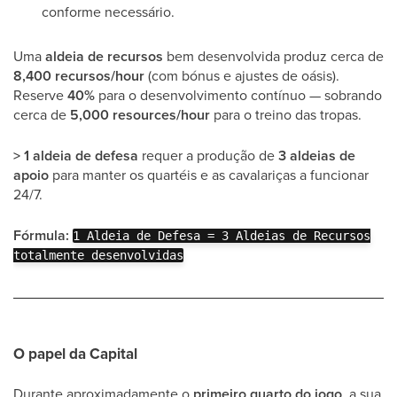
conforme necessário.
Uma
aldeia de recursos
bem desenvolvida produz cerca de
8,400 recursos/hour
(com bónus e ajustes de oásis).
Reserve
40%
para o desenvolvimento contínuo — sobrando
cerca de
5,000 resources/hour
para o treino das tropas.
> 1 aldeia de defesa
requer a produção de
3 aldeias de
apoio
para manter os quartéis e as cavalariças a funcionar
24/7.
Fórmula:
1 Aldeia de Defesa = 3 Aldeias de Recursos
totalmente desenvolvidas
O papel da Capital
Durante aproximadamente o
primeiro quarto do jogo
, a sua