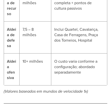
a de
milhões
completa + pontos de
recur
cultura passivos
so
Aldei
7,5 – 8
Inclui Quartel, Cavalariça,
a de
milhões
Casa de Ferragens, Praça
defe
dos Torneios, Hospital
sa
Aldei
10+ milhões
O custo varia conforme a
a
configuração; abordado
ofen
separadamente
siva
(Valores baseados em mundos de velocidade 1x)