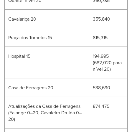
Quartel nível 20
360,785
Cavalariça 20
355,840
Praça dos Torneios 15
815,315
Hospital 15
194,995
(682,020 para
nível 20)
Casa de Ferragens 20
538,690
Atualizações da Casa de Ferragens
874,475
(Falange 0–20, Cavaleiro Druida 0–
20)