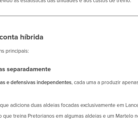
evido às estatísticas das unidades e aos custos de treino.
conta híbrida
s principais:
eias separadamente
vas e defensivas independentes
, cada uma a produzir apenas
que adiciona duas aldeias focadas exclusivamente em Lance
que treina Pretorianos em algumas aldeias e um Martelo n