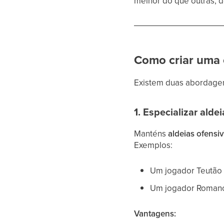
melhor do que outras, d
Como criar uma 
Existem duas abordagen
1. Especializar ald
Manténs
aldeias ofensi
Exemplos:
Um jogador Teutão 
Um jogador Romano 
Vantagens: