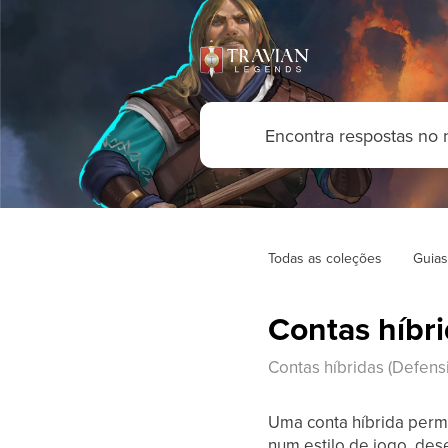
Todas as coleções
Guias
Contas híbri
Contas híbridas (Defens
Uma conta híbrida permi
num estilo de jogo, des