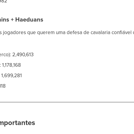
,982
hins + Haeduans
s jogadores que querem uma defesa de cavalaria confiáve
erco): 2,490,613
 1,178,168
 1,699,281
318
mportantes