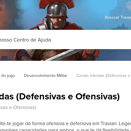
Acessar Travi
 do jogo
Desenvolvimento Militar
Contas híbridas (Defensivas e
das (Defensivas e Ofensivas)
ivas e Ofensivas)
te-te jogar de forma ofensiva e defensiva em Travian: Leg
envolves capacidades para ambos, o que te dá flexibilidade