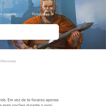
an: Legends
 Ofensivas)
ends. Em vez de te focares apenas
 e mais opções durante o jogo.