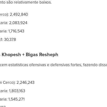
nto são relativamente baixos.
erco): 2,492,840
taria: 2,083,924
ria: 1,716,543
1: 30,378
os Khopesh + Bigas Resheph
em estatísticas ofensivas e defensivas fortes, fazendo diss
m Cerco): 2,246,243
aria: 1,803,163
ria: 1,545,271