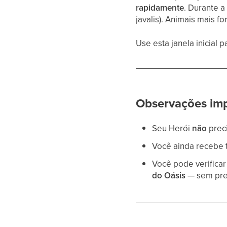
rapidamente
. Durante a
javalis). Animais mais f
Use esta janela inicial 
Observações imp
Seu Herói
não
prec
Você ainda recebe
Você pode verifica
do Oásis
— sem prec