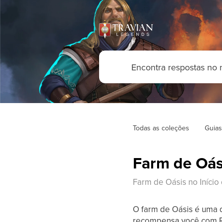
Todas as coleções
Guias
Farm de Oási
Farm de Oásis no Início
O farm de Oásis é uma 
recompensa você com Re