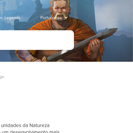
an: Legends
ogo
 unidades da Natureza
o um desenvolvimento mais