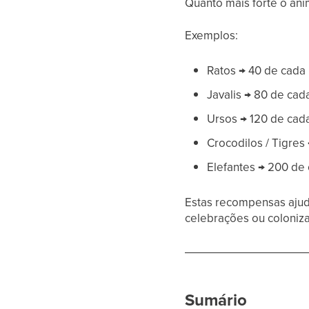
Quanto mais forte o ani
Exemplos:
Ratos → 40 de cada
Javalis → 80 de cad
Ursos → 120 de cad
Crocodilos / Tigres
Elefantes → 200 de
Estas recompensas ajuda
celebrações ou coloniza
Sumário