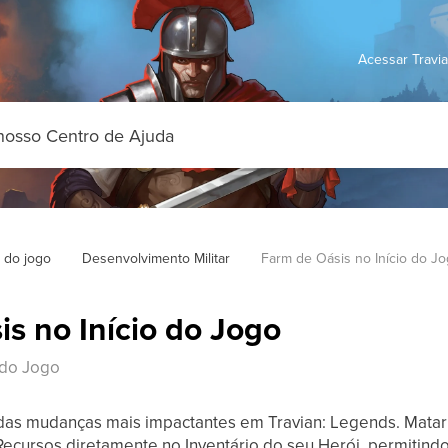
Acessar Travi
 do jogo
Desenvolvimento Militar
Farm de Oásis no Início do J
s no Início do Jogo
 do Jogo
das mudanças mais impactantes em Travian: Legends. Matar
cursos diretamente no Inventário do seu Herói, permitind