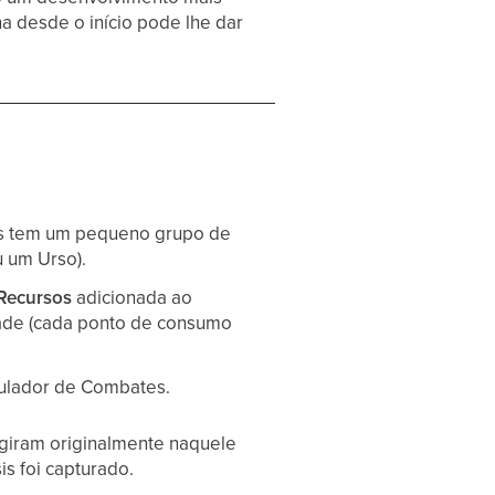
 desde o início pode lhe dar
is tem um pequeno grupo de
u um Urso).
Recursos
adicionada ao
ade (cada ponto de consumo
ulador de Combates.
giram originalmente naquele
s foi capturado.