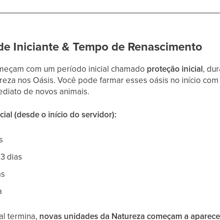
 de Iniciante & Tempo de Renascimento
omeçam com um período inicial chamado
proteção inicial
, du
reza nos Oásis. Você pode farmar esses oásis no início co
diato de novos animais.
ial (desde o início do servidor):
s
 3 dias
as
a
al termina,
novas unidades da Natureza começam a aparece