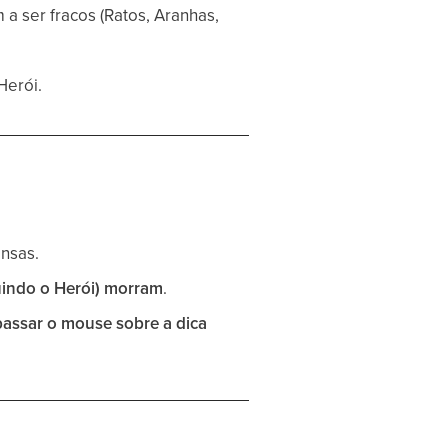
a ser fracos (Ratos, Aranhas,
Herói.
nsas.
uindo o Herói) morram
.
passar o mouse sobre a dica