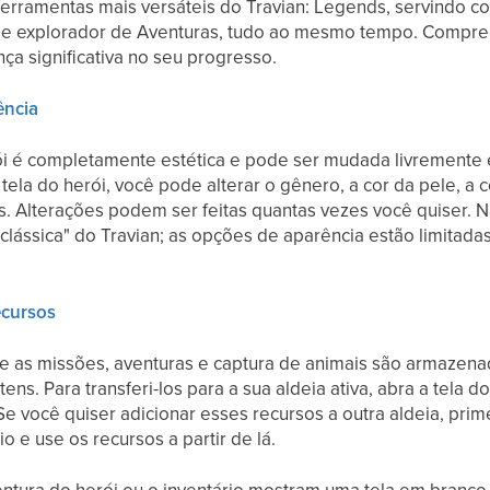
erramentas mais versáteis do Travian: Legends, servindo co
 e explorador de Aventuras, tudo ao mesmo tempo. Compre
nça significativa no seu progresso.
ência
ói é completamente estética e pode ser mudada livrement
ela do herói, você pode alterar o gênero, a cor da pele, a c
s. Alterações podem ser feitas quantas vezes você quiser. 
"clássica" do Travian; as opções de aparência estão limitada
Recursos
e as missões, aventuras e captura de animais são armazena
tens. Para transferi-los para a sua aldeia ativa, abra a tela 
 Se você quiser adicionar esses recursos a outra aldeia, pri
io e use os recursos a partir de lá.