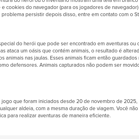
ntura do herói ou o inventário mostram uma tela em branco
 e cookies do navegador (para os jogadores de navegador) 
 problema persistir depois disso, entre em contato com o St
especial do herói que pode ser encontrado em aventuras ou
as ataca um oásis que contém animais, o resultado é altera
 os animais nas jaulas. Esses animais ficam então guardados 
como defensores. Animais capturados não podem ser movidos
jogo que foram iniciados desde 20 de novembro de 2025, a
 qualquer aldeia, com a mesma duração de viagem. Você não
ica para realizar aventuras de maneira eficiente.