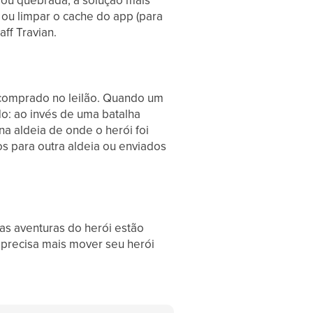
 ou quebrada, a solução mais
ou limpar o cache do app (para
aff Travian.
 comprado no leilão. Quando um
do: ao invés de uma batalha
na aldeia de onde o herói foi
 para outra aldeia ou enviados
s aventuras do herói estão
 precisa mais mover seu herói