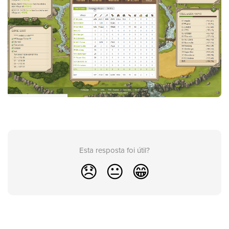
Esta resposta foi útil?
😞
😐
😁