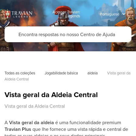
Acessar Travian:
Legends
Todas as coleções
Jogabilidade básica
aldeia
Vista geral da 
Aldeia Central
Vista geral da Aldeia Central
Vista geral da Aldeia Central
A
Vista geral da aldeia
é uma funcionalidade premium
Travian Plus
que lhe fornece uma vista rápida e central de
todas as suas aldeias e os seus dados principais.