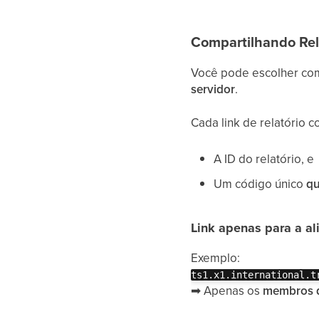
Compartilhando Rel
Você pode escolher comp
servidor
.
Cada link de relatório 
A ID do relatório, e
Um código único
qu
Link apenas para a al
Exemplo:
ts1.x1.international.t
➡
Apenas os
membros da