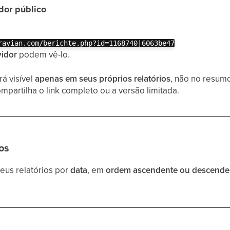
idor público
ravian.com/berichte.php?id=1168740|6063be47
idor
podem vê-lo.
rá visível
apenas em seus próprios relatórios
, não no resumo
mpartilha o link completo ou a versão limitada.
os
eus relatórios por
data
, em
ordem ascendente ou descende