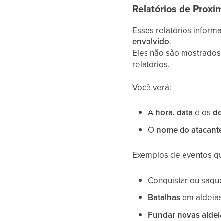
Relatórios de Proxi
Esses relatórios infor
envolvido
.
Eles não são mostrados
relatórios.
Você verá:
A
hora, data
e os
de
O
nome do atacant
Exemplos de eventos qu
Conquistar ou saq
Batalhas
em aldeias
Fundar novas aldei