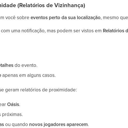
midade (Relatórios de Vizinhança)
mam você sobre
eventos perto da sua localização
, mesmo qu
 com uma notificação, mas podem ser vistos em
Relatórios 
talhes
do evento.
e
apenas em alguns casos.
e geram relatórios de proximidade:
uear
Oásis
.
 próximas.
as
ou quando
novos jogadores aparecem
.