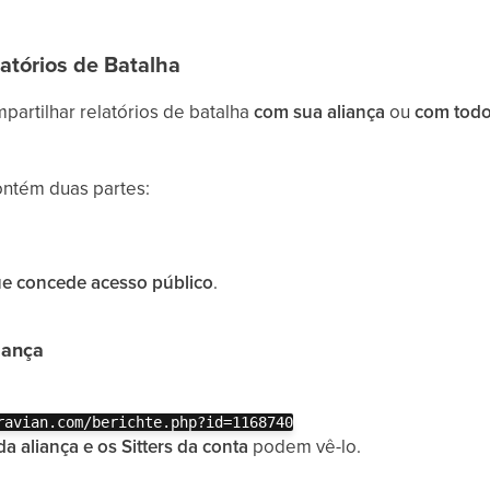
atórios de Batalha
artilhar relatórios de batalha
com sua aliança
ou
com todo
contém duas partes:
e concede acesso público
.
iança
ravian.com/berichte.php?id=1168740
 aliança e os Sitters da conta
podem vê-lo.