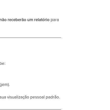
não receberão um relatório
para
be:
agem).
 sua visualização pessoal padrão.