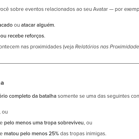
 você sobre eventos relacionados ao seu Avatar — por exemp
acado
ou
atacar alguém
.
 ou recebe reforços
.
ontecem nas proximidades (veja
Relatórios nas Proximidad
ha
tório completo da batalha
somente se uma das seguintes cond
, ou
e
pelo menos uma tropa sobreviveu
, ou
e
matou pelo menos 25%
das tropas inimigas.