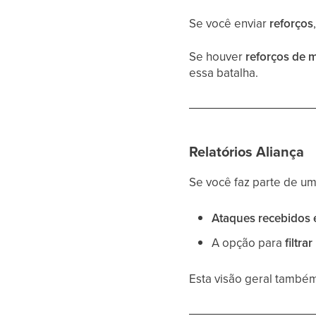
Se você enviar
reforços
Se houver
reforços de m
essa batalha.
Relatórios Aliança
Se você faz parte de u
Ataques recebidos 
A opção para
filtra
Esta visão geral també