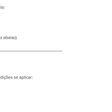
lo:
es
abaixo).
ições se aplicar: