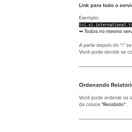
Link para todo o serv
Exemplo:
ts1.x1.international.t
➡
Todos no mesmo serv
A parte depois do “|” se
Você pode decidir se co
Ordenando Relatóri
Você pode ordenar os s
da coluna
"Recebido"
.