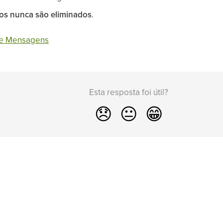
dos
nunca são eliminados
.
s e Mensagens
Esta resposta foi útil?
😞
😐
😁