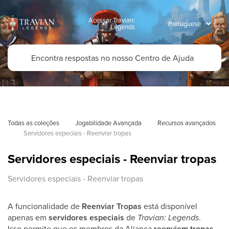
Acessar Travian:
Legends
Todas as coleções
Jogabilidade Avançada
Recursos avançados
Servidores especiais - Reenviar tropas
Servidores especiais - Reenviar tropas
Servidores especiais - Reenviar tropas
A funcionalidade de
Reenviar Tropas
está disponível
apenas em
servidores especiais
de
Travian: Legends
.
Isso permite que os membros da Aliança
reenviem tropas