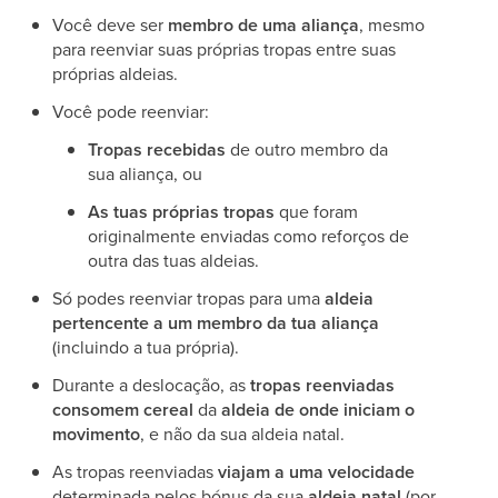
Você deve ser
membro de uma aliança
, mesmo
para reenviar suas próprias tropas entre suas
próprias aldeias.
Você pode reenviar:
Tropas recebidas
de outro membro da
sua aliança, ou
As tuas próprias tropas
que foram
originalmente enviadas como reforços de
outra das tuas aldeias.
Só podes reenviar tropas para uma
aldeia
pertencente a um membro da tua aliança
(incluindo a tua própria).
Durante a deslocação, as
tropas reenviadas
consomem cereal
da
aldeia de onde iniciam o
movimento
, e não da sua aldeia natal.
As tropas reenviadas
viajam a uma velocidade
determinada pelos bónus da sua
aldeia natal
(por