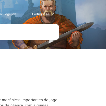
an: Legends
 mecânicas importantes do jogo,
os da Aliança, com algumas