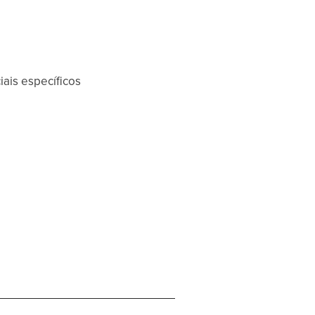
iais específicos