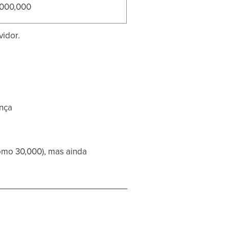
,000,000
vidor.
ança
omo 30,000), mas ainda