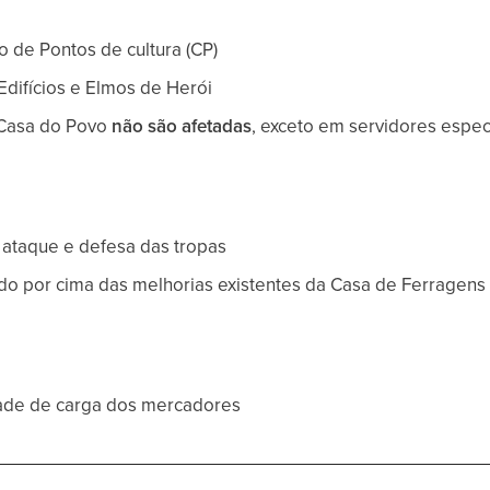
 de Pontos de cultura (CP)
difícios e Elmos de Herói
 Casa do Povo
não são afetadas
, exceto em servidores espec
 ataque e defesa das tropas
ado por cima das melhorias existentes da Casa de Ferragens
ade de carga dos mercadores