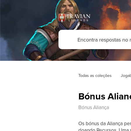
Todas as coleções
Jogab
Bónus Alian
Bónus Aliança
Os bónus da Aliança pe
doando Recursos. Uma v