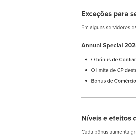
Exceções para se
Em alguns servidores es
Annual Special 202
O
bónus de Confia
O limite de CP des
Bónus de Comérci
Níveis e efeitos
Cada bônus aumenta gra