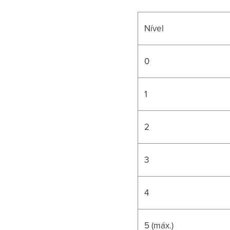
Nível
0
1
2
3
4
5 (máx.)