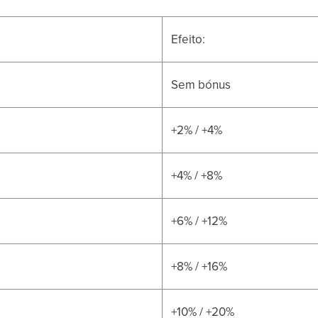
Efeito:
Sem bónus
+2% / +4%
+4% / +8%
+6% / +12%
+8% / +16%
+10% / +20%