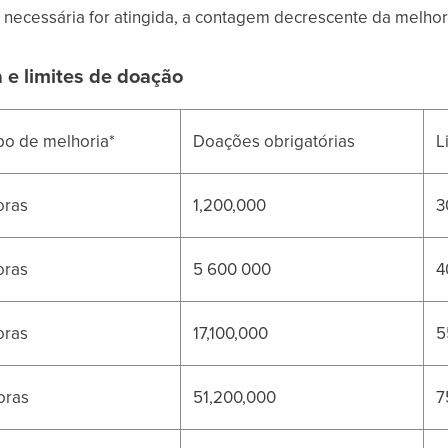
 necessária for atingida, a contagem decrescente da melho
 e limites de doação
o de melhoria*
Doações obrigatórias
L
oras
1,200,000
3
oras
5 600 000
4
oras
17,100,000
5
oras
51,200,000
7