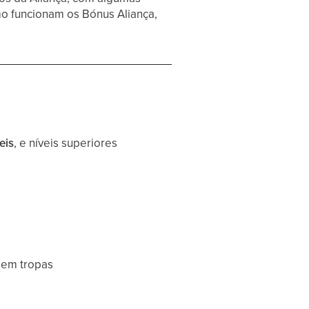
mo funcionam os Bónus Aliança,
eis
, e níveis superiores
zem tropas