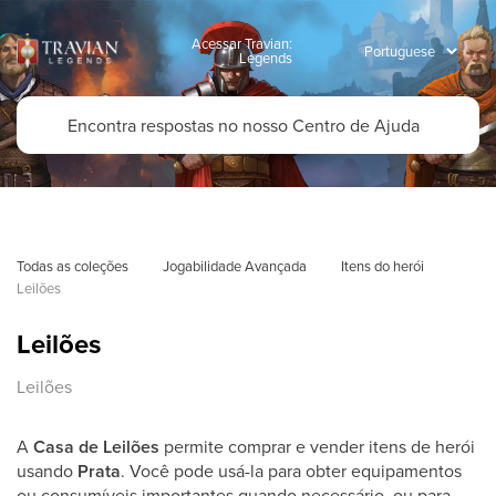
Acessar Travian:
Legends
Todas as coleções
Jogabilidade Avançada
Itens do herói
Leilões
Leilões
Leilões
A
Casa de Leilões
permite comprar e vender itens de herói
usando
Prata
. Você pode usá-la para obter equipamentos
ou consumíveis importantes quando necessário, ou para