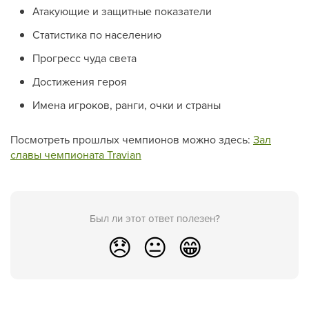
Атакующие и защитные показатели
Статистика по населению
Прогресс чуда света
Достижения героя
Имена игроков, ранги, очки и страны
Посмотреть прошлых чемпионов можно здесь:
Зал
славы чемпионата Travian
Был ли этот ответ полезен?
😞
😐
😁