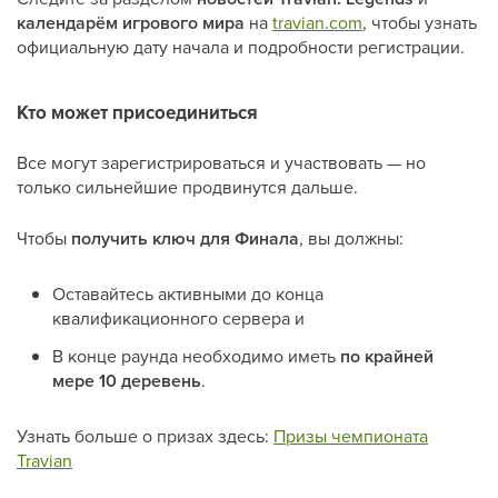
календарём игрового мира
на
travian.com
, чтобы узнать
официальную дату начала и подробности регистрации.
Кто может присоединиться
Все могут зарегистрироваться и участвовать — но
только сильнейшие продвинутся дальше.
Чтобы
получить ключ для Финала
, вы должны:
Оставайтесь активными до конца
квалификационного сервера и
В конце раунда необходимо иметь
по крайней
мере 10 деревень
.
Узнать больше о призах здесь:
Призы чемпионата
Travian