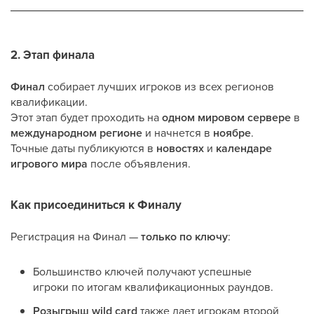
2. Этап финала
Финал
собирает лучших игроков из всех регионов
квалификации.
Этот этап будет проходить на
одном мировом сервере
в
международном регионе
и начнется в
ноябре
.
Точные даты публикуются в
новостях
и
календаре
игрового мира
после объявления.
Как присоединиться к Финалу
Регистрация на Финал —
только по ключу
:
Большинство ключей получают успешные
игроки по итогам квалификационных раундов.
Розыгрыш wild card
также дает игрокам второй