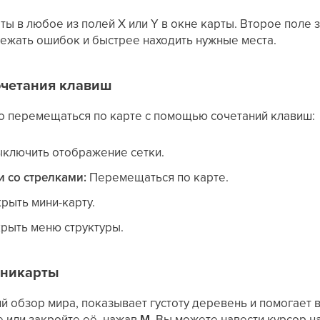
ты в любое из полей X или Y в окне карты. Второе поле 
ежать ошибок и быстрее находить нужные места.
четания клавиш
 перемещаться по карте с помощью сочетаний клавиш:
ыключить отображение сетки.
 со стрелками:
Перемещаться по карте.
рыть мини-карту.
рыть меню структуры.
иникарты
й обзор мира, показывает густоту деревень и помогает
 или закройте её, нажав
M
. Вы можете навести курсор н