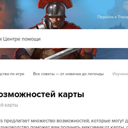
Перейти к Travi
ства по игре
Все советы — от новичка до легенды
Изучени
озможностей карты
ей карты
nds предлагает множество возможностей, которые могут 
то руководство поможет вам получить максимум от карты