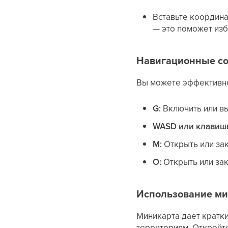
Вставьте координа
— это поможет изб
Навигационные со
Вы можете эффективно
G:
Включить или в
WASD или клавиши
М:
Открыть или зак
O:
Открыть или зак
Использование м
Миникарта дает кратки
территориям. Откройте