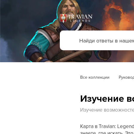
Все коллекции
Руковод
Изучение в
Изучение возможност
Карта в Travian: Lege
знаете, где искать. Э