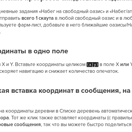
невные задания «Набег на свободный оазис» и «Набег/а
отправить
всего 1 скаута
в любой свободный оазис и в л
льзуете фарм-лист, добавьте в него ближайшие оазисы/Н
.
ординаты в одно поле
 X и Y. Вставьте координаты целиком
в поле X
или
Y
(x|y)
ускоряет навигацию и снижает количество опечаток.
кая вставка координат в сообщения, на
на координаты деревни в Списке деревень автоматическ
бора
. Тот же клик также вставляет координаты (с правил
ровые сообщения
, так что вы можете быстро поделитьс