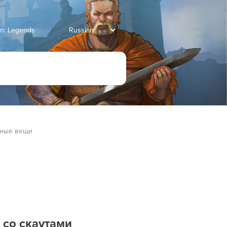
an: Legends
зные вещи
 со скаутами