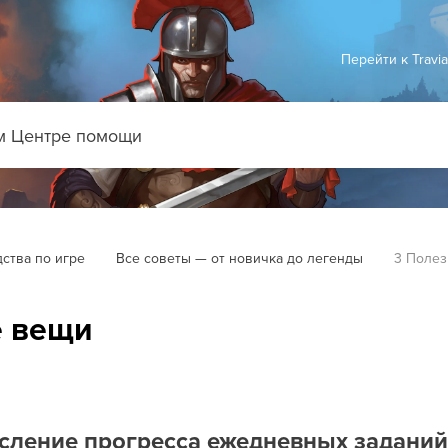
Перейти к Travi
ства по игре
Все советы — от новичка до легенды
3 Поле
е вещи
исление прогресса ежедневных заданий