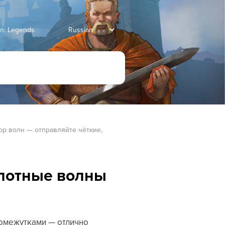
an: Legends
ор волн — отправляйте чёткие, 
плотные волны
ромежутками — отлично