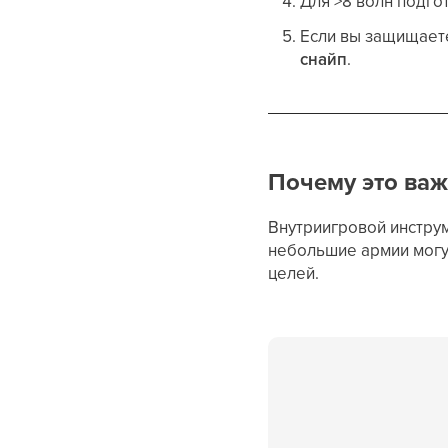
Для >8 волн подго
Если вы защищаете
снайп
.
Почему это важ
Внутриигровой инстру
небольшие армии могут
целей.