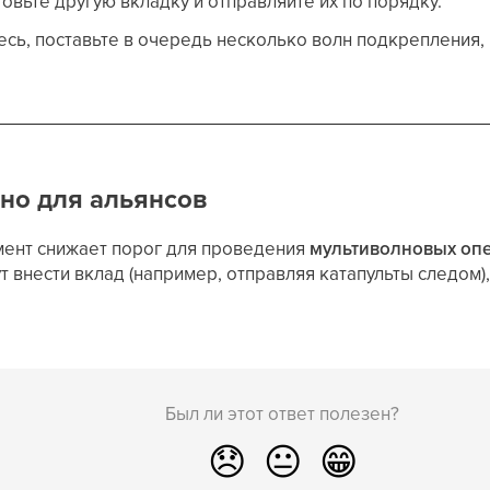
товьте другую вкладку и отправляйте их по порядку.
сь, поставьте в очередь несколько волн подкрепления,
но для альянсов
мент снижает порог для проведения
мультиволновых оп
 внести вклад (например, отправляя катапульты следом)
Был ли этот ответ полезен?
😞
😐
😁