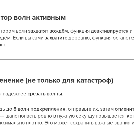
атор волн активным
атором волн
захватят вождём
, функция
деактивируется
и 
ждём. Если вы сами
захватите
деревню, функция останетс
нно.
нение (не только для катастроф)
бы надёжнее
срезать волны
:
едь до
8 волн подкрепления
, отправьте их, затем
отмени
— шанс попасть ровно в нужную секунду повышается, ко
ксимально плотно. Это может сохранить важные здания