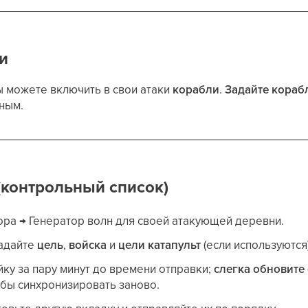
ли
ы можете включить в свои атаки
корабли
.
Задайте кораб
зным.
(контрольный список)
ора → Генератор волн для своей атакующей деревни.
задайте
цель
,
войска
и
цели катапульт
(если используются)
ку за пару минут до времени отправки;
слегка обновите
тобы синхронизировать заново.