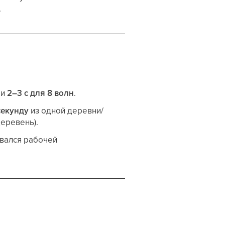
.
и
2–3 с для 8 волн
.
секунду
из одной деревни/
деревень).
вался рабочей