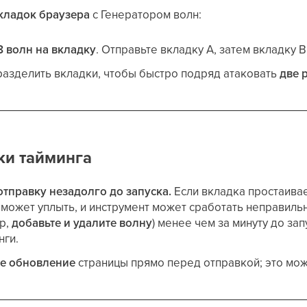
кладок браузера
с Генератором волн:
8 волн на вкладку
. Отправьте вкладку A, затем вкладку B
азделить вкладки, чтобы быстро подряд атаковать
две 
ки тайминга
тправку незадолго до запуска.
Если вкладка простаива
может уплыть, и инструмент может сработать неправил
р,
добавьте и удалите волну
) менее чем за минуту до за
нги.
ое обновление
страницы прямо перед отправкой; это мож