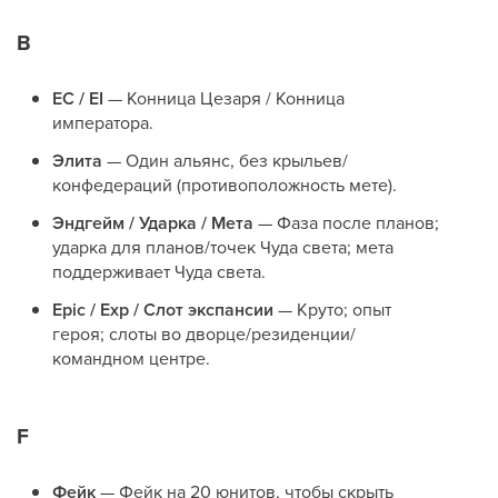
В
EC / EI
— Конница Цезаря / Конница
императора.
Элита
— Один альянс, без крыльев/
конфедераций (противоположность мете).
Эндгейм / Ударка / Мета
— Фаза после планов;
ударка для планов/точек Чуда света; мета
поддерживает Чуда света.
Epic / Exp / Слот экспансии
— Круто; опыт
героя; слоты во дворце/резиденции/
командном центре.
F
Фейк
— Фейк на 20 юнитов, чтобы скрыть