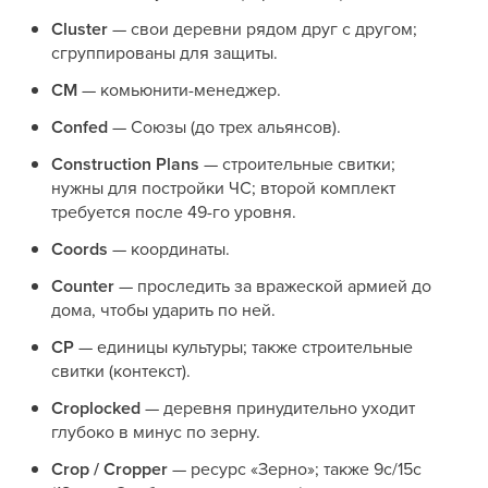
Cluster
— свои деревни рядом друг с другом;
сгруппированы для защиты.
CM
— комьюнити-менеджер.
Confed
— Союзы (до трех альянсов).
Construction Plans
— строительные свитки;
нужны для постройки ЧС; второй комплект
требуется после 49-го уровня.
Coords
— координаты.
Counter
— проследить за вражеской армией до
дома, чтобы ударить по ней.
CP
— единицы культуры; также строительные
свитки (контекст).
Croplocked
— деревня принудительно уходит
глубоко в минус по зерну.
Crop / Cropper
— ресурс «Зерно»; также 9c/15c