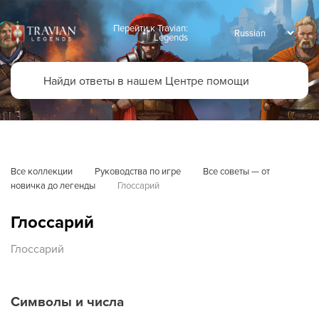
Перейти к Travian:
Legends
Все коллекции
Руководства по игре
Все советы — от 
новичка до легенды
Глоссарий
Глоссарий
Глоссарий
Символы и числа