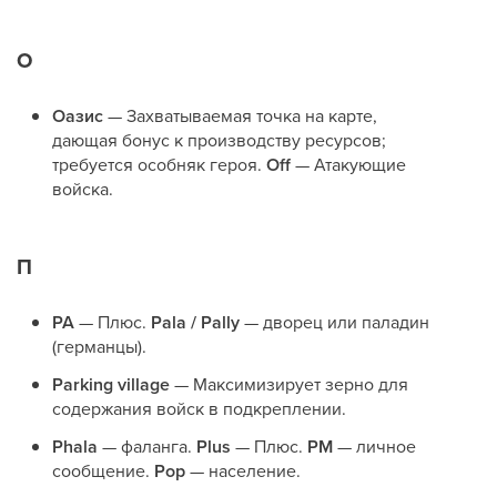
О
Оазис
— Захватываемая точка на карте,
дающая бонус к производству ресурсов;
требуется особняк героя.
Off
— Атакующие
войска.
П
PA
— Плюс.
Pala / Pally
— дворец или паладин
(германцы).
Parking village
— Максимизирует зерно для
содержания войск в подкреплении.
Phala
— фаланга.
Plus
— Плюс.
PM
— личное
сообщение.
Pop
— население.