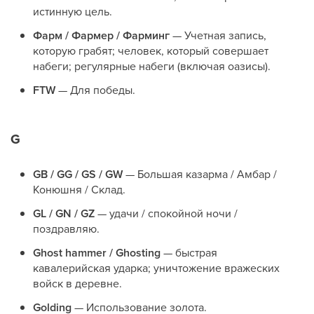
истинную цель.
Фарм / Фармер / Фарминг
— Учетная запись,
которую грабят; человек, который совершает
набеги; регулярные набеги (включая оазисы).
FTW
— Для победы.
G
GB / GG / GS / GW
— Большая казарма / Амбар /
Конюшня / Склад.
GL / GN / GZ
— удачи / спокойной ночи /
поздравляю.
Ghost hammer / Ghosting
— быстрая
кавалерийская ударка; уничтожение вражеских
войск в деревне.
Golding
— Использование золота.