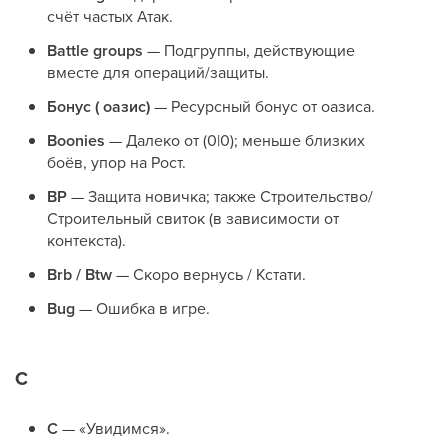
счёт частых Атак.
Battle groups
— Подгруппы, действующие
вместе для операций/защиты.
Бонус ( оазис)
— Ресурсный бонус от оазиса.
Boonies
— Далеко от (0|0); меньше близких
боёв, упор на Рост.
BP
— Защита новичка; также Строительство/
Строительный свиток (в зависимости от
контекста).
Brb / Btw
— Скоро вернусь / Кстати.
Bug
— Ошибка в игре.
C
C
— «Увидимся».