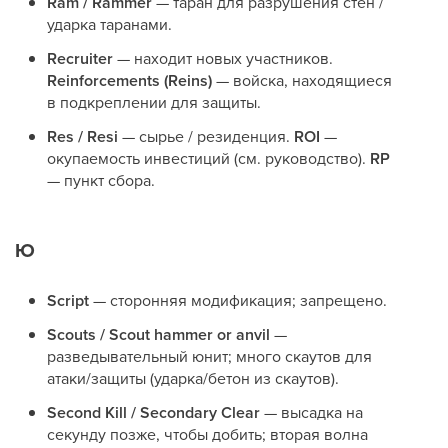
Ram / Rammer
— таран для разрушения стен /
ударка таранами.
Recruiter
— находит новых участников.
Reinforcements (Reins)
— войска, находящиеся
в подкреплении для защиты.
Res / Resi
— сырье / резиденция.
ROI
—
окупаемость инвестиций (см. руководство).
RP
— пункт сбора.
Ю
Script
— сторонняя модификация; запрещено.
Scouts / Scout hammer or anvil
—
разведывательный юнит; много скаутов для
атаки/защиты (ударка/бетон из скаутов).
Second Kill / Secondary Clear
— высадка на
секунду позже, чтобы добить; вторая волна