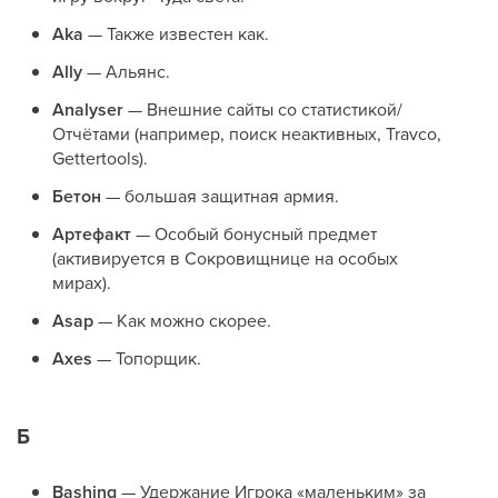
Aka
— Также известен как.
Ally
— Альянс.
Analyser
— Внешние сайты со статистикой/
Отчётами (например, поиск неактивных, Travco,
Gettertools).
Бетон
— большая защитная армия.
Артефакт
— Особый бонусный предмет
(активируется в Сокровищнице на особых
мирах).
Asap
— Как можно скорее.
Axes
— Топорщик.
Б
Bashing
— Удержание Игрока «маленьким» за