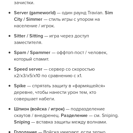
зачистки.
Server (gameworld)
— один раунд Travian.
Sim
City / Simmer
— стиль игры с упором на
население / игрок.
Sitter / Sitting
— игра через доступ
заместителя.
Spam / Spammer
— оффтоп-пост / человек,
который спамит.
Speed server
— сервер со скоростью
x2/x3/x5/x10 по сравнению с x1.
Spike
— спрятать защиту в «фармящейся»
деревне, чтобы нанести урон тем, кто
совершает набеги.
Шпион (войска / игрок)
— подразделение
скаутов / внедренец.
Разделение
— см. Sniping.
Sniping
— вставка защиты между волнами.
Голодание
— Войска умирают, если зерно