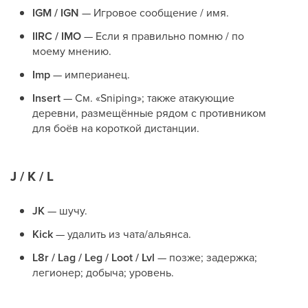
IGM / IGN
— Игровое сообщение / имя.
IIRC / IMO
— Если я правильно помню / по
моему мнению.
Imp
— империанец.
Insert
— См. «Sniping»; также атакующие
деревни, размещённые рядом с противником
для боёв на короткой дистанции.
J / K / L
JK
— шучу.
Kick
— удалить из чата/альянса.
L8r / Lag / Leg / Loot / Lvl
— позже; задержка;
легионер; добыча; уровень.