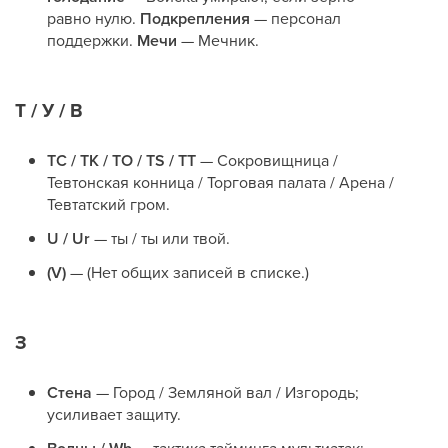
равно нулю.
Подкрепления
— персонал
поддержки.
Мечи
— Мечник.
Т / У / В
TC / TK / TO / TS / TT
— Сокровищница /
Тевтонская конница / Торговая палата / Арена /
Тевтатский гром.
U / Ur
— ты / ты или твой.
(V)
— (Нет общих записей в списке.)
З
Стена
— Город / Земляной вал / Изгородь;
усиливает защиту.