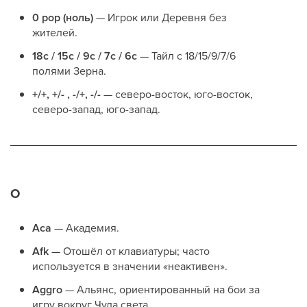
0 pop (ноль)
— Игрок или Деревня без
жителей.
18c / 15c / 9c / 7c / 6c
— Тайл с 18/15/9/7/6
полями Зерна.
+/+, +/- , -/+, -/-
— северо-восток, юго-восток,
северо-запад, юго-запад.
О
Aca
— Академия.
Afk
— Отошёл от клавиатуры; часто
используется в значении «неактивен».
Aggro
— Альянс, ориентированный на бои за
игру вокруг Чуда света.