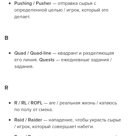
Pushing / Pusher
— отправка сырья с
определенной целью / игрок, который это
делает.
В
Quad / Quad-line
— квадрант и разделяющая
его линия.
Quests
— ежедневные задания /
задания.
R
R / RL / ROFL
— are / реальная жизнь / катаюсь
по полу от смеха.
Raid / Raider
— нападение, чтобы украсть сырье
/ игрок, который совершает набеги.