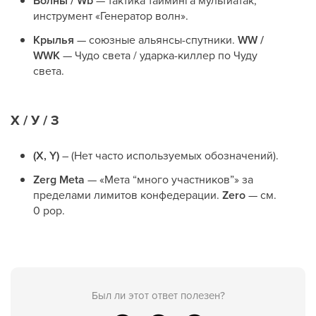
Волны / Wb
— тактика тайминга мультиатак;
инструмент «Генератор волн».
Крылья
— союзные альянсы-спутники.
WW /
WWK
— Чудо света / ударка-киллер по Чуду
света.
Х / У / З
(X, Y)
– (Нет часто используемых обозначений).
Zerg Meta
— «Мета “много участников”» за
пределами лимитов конфедерации.
Zero
— см.
0 pop.
Был ли этот ответ полезен?