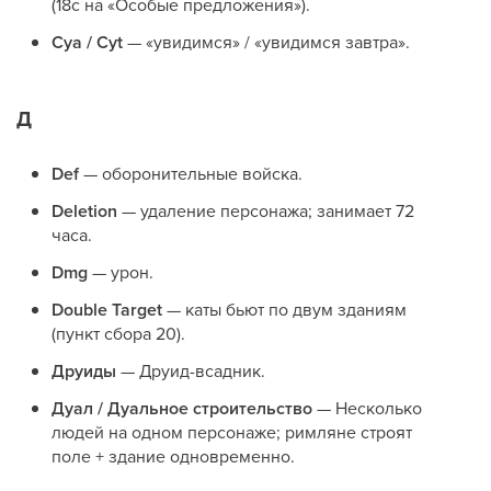
(18c на «Особые предложения»).
Cya / Cyt
— «увидимся» / «увидимся завтра».
Д
Def
— оборонительные войска.
Deletion
— удаление персонажа; занимает 72
часа.
Dmg
— урон.
Double Target
— каты бьют по двум зданиям
(пункт сбора 20).
Друиды
— Друид-всадник.
Дуал / Дуальное строительство
— Несколько
людей на одном персонаже; римляне строят
поле + здание одновременно.