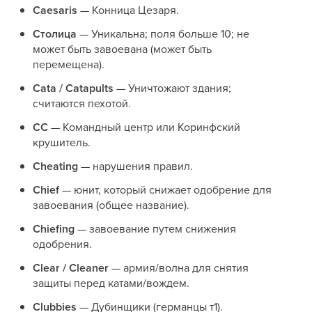
Caesaris
— Конница Цезаря.
Столица
— Уникальна; поля больше 10; не
может быть завоевана (может быть
перемещена).
Cata / Catapults
— Уничтожают здания;
считаются пехотой.
CC
— Командный центр или Коринфский
крушитель.
Cheating
— нарушения правил.
Chief
— юнит, который снижает одобрение для
завоевания (общее название).
Chiefing
— завоевание путем снижения
одобрения.
Clear / Cleaner
— армия/волна для снятия
защиты перед катами/вождем.
Clubbies
— Дубинщики (германцы т1).