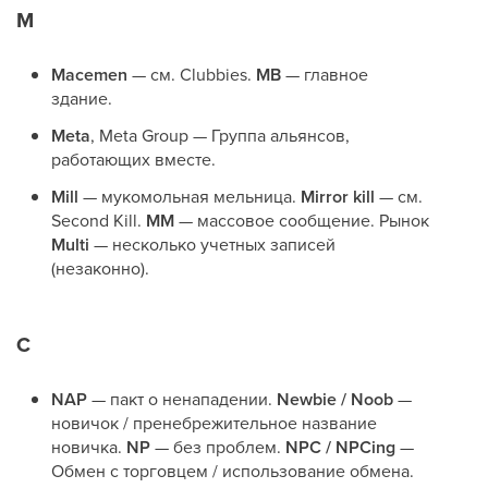
М
Macemen
— см. Clubbies.
MB
— главное
здание.
Meta
, Meta Group — Группа альянсов,
работающих вместе.
Mill
— мукомольная мельница.
Mirror kill
— см.
Second Kill.
MM
— массовое сообщение. Рынок
Multi
— несколько учетных записей
(незаконно).
С
NAP
— пакт о ненападении.
Newbie / Noob
—
новичок / пренебрежительное название
новичка.
NP
— без проблем.
NPC / NPCing
—
Обмен с торговцем / использование обмена.