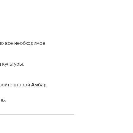
ено все необходимое.
ц культуры.
тройте второй
Амбар
.
нь
.