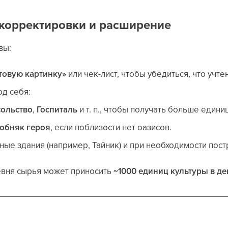
корректировки и расширение
вы:
товую картинку»
или чек-лист, чтобы убедиться, что учт
од себя:
ольство
,
Госпиталь
и т. п., чтобы получать больше едини
обняк героя
, если поблизости нет оазисов.
ные здания (например, Тайник) и при необходимости пос
вня сырья может приносить
~1000 единиц культуры в де