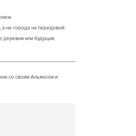
писи.
 а не города на передовой.
е деревни или будущие
вом со своим Альянсом и