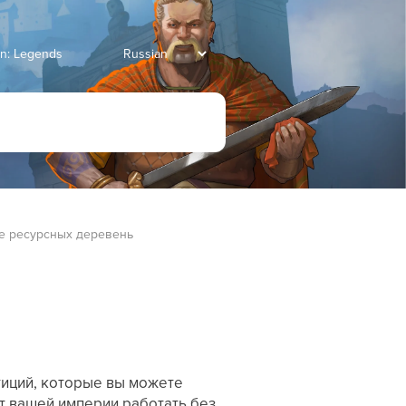
an: Legends
е ресурсных деревень
тиций, которые вы можете
ет вашей империи работать без