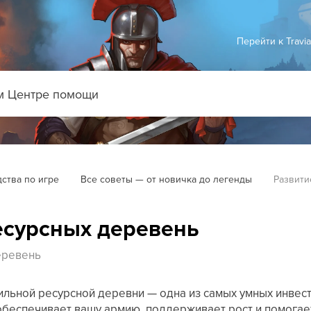
Перейти к Travi
ства по игре
Все советы — от новичка до легенды
Развити
есурсных деревень
еревень
ильной ресурсной деревни — одна из самых умных инвес
о обеспечивает вашу армию, поддерживает рост и помога