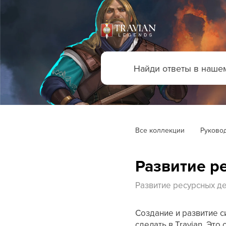
Все коллекции
Руковод
Развитие р
Развитие ресурсных д
Создание и развитие с
сделать в Travian. Эт