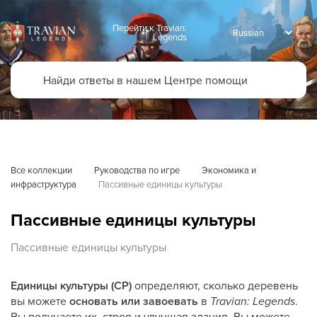
Перейти к Travian:
Legends
Все коллекции
Руководства по игре
Экономика и 
инфраструктура
Пассивные единицы культуры
Пассивные единицы культуры
Пассивные единицы культуры
Единицы культуры (CP)
определяют, сколько деревень
вы можете
основать или завоевать
в
Travian: Legends
.
Вы получаете их, строя и улучшая здания. Вы можете